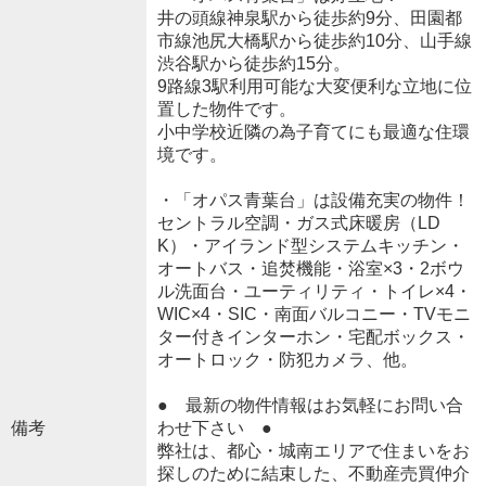
井の頭線神泉駅から徒歩約9分、田園都
市線池尻大橋駅から徒歩約10分、山手線
渋谷駅から徒歩約15分。
9路線3駅利用可能な大変便利な立地に位
置した物件です。
小中学校近隣の為子育てにも最適な住環
境です。
・「オパス青葉台」は設備充実の物件！
セントラル空調・ガス式床暖房（LD
K）・アイランド型システムキッチン・
オートバス・追焚機能・浴室×3・2ボウ
ル洗面台・ユーティリティ・トイレ×4・
WIC×4・SIC・南面バルコニー・TVモニ
ター付きインターホン・宅配ボックス・
オートロック・防犯カメラ、他。
● 最新の物件情報はお気軽にお問い合
備考
わせ下さい ●
弊社は、都心・城南エリアで住まいをお
探しのために結束した、不動産売買仲介