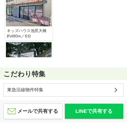
キッズハウス池尻大橋
約480m／6分
こだわり特集
目黒区立菅刈小学校
約390m／5分
東急沿線物件特集
メールで共有する
LINEで共有する