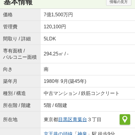
基本情報
情報の見方
価格
7億1,500万円
管理費
120,100円
間取り / 詳細
5LDK
専有面積 /
294.25㎡ / -
バルコニー面積
向き
南
築年月
1980年 9月(築45年)
種別 / 構造
中古マンション / 鉄筋コンクリート
所在階 / 階建
5階 / 6階建
所在地
東京都
目黒区
青葉台
３丁目
京王井の頭線
「
神泉
」駅 徒歩9分