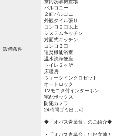
室内洗濯機置場
バルコニー
２面バルコニー
外観タイル張り
コンロ２口以上
システムキッチン
対面式キッチン
コンロ３口
設備条件
追焚機能浴室
温水洗浄便座
トイレ２ヶ所
床暖房
ウォークインクロゼット
オートロック
TVモニタ付インターホン
宅配ボックス
防犯カメラ
24時間ゴミ出し可
◆「オパス青葉台」のご紹介◆
・「オパス青葉台」は好立地！