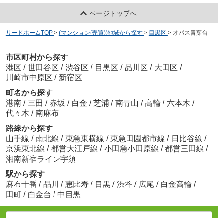
目黒区立第一中学校
ページトップへ
約830m／11分
リードホームTOP
>
(マンション(売買))地域から探す
>
目黒区
>
オパス青葉台
市区町村から探す
港区
/
世田谷区
/
渋谷区
/
目黒区
/
品川区
/
大田区
/
川崎市中原区
/
新宿区
大坂上児童遊園
町名から探す
約286m／4分
港南
/
三田
/
赤坂
/
白金
/
芝浦
/
南青山
/
高輪
/
六本木
/
代々木
/
南麻布
路線から探す
山手線
/
南北線
/
東急東横線
/
東急田園都市線
/
日比谷線
/
京浜東北線
/
都営大江戸線
/
小田急小田原線
/
都営三田線
/
湘南新宿ライン宇須
駅から探す
ライフ 目黒大橋店
麻布十番
/
品川
/
恵比寿
/
目黒
/
渋谷
/
広尾
/
白金高輪
/
約515m／7分
田町
/
白金台
/
中目黒