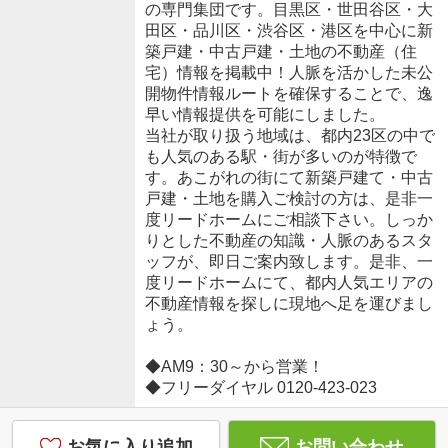
の専門集団です。目黒区・世田谷区・大
田区・品川区・渋谷区・港区を中心に新
築戸建・中古戸建・土地の不動産（住
宅）情報を掲載中！人脈を活かした未公
開物件情報ルートを確保することで、逸
早い情報提供を可能にしました。
当社が取り扱う地域は、都内23区の中で
も人気のある駅・街が多いのが特徴で
す。あこがれの街にて新築戸建て・中古
戸建・土地を購入ご検討の方は、是非一
度リードホームにご相談下さい。しっか
りとした不動産の知識・人脈のあるスタ
ッフが、即日ご案内致します。是非、一
度リードホームにて、都内人気エリアの
不動産情報を探しに現地へ足を運びまし
ょう。
◆AM9：30～から営業！
◆フリーダイヤル 0120-423-023
お気に入り追加
お問い合わせ