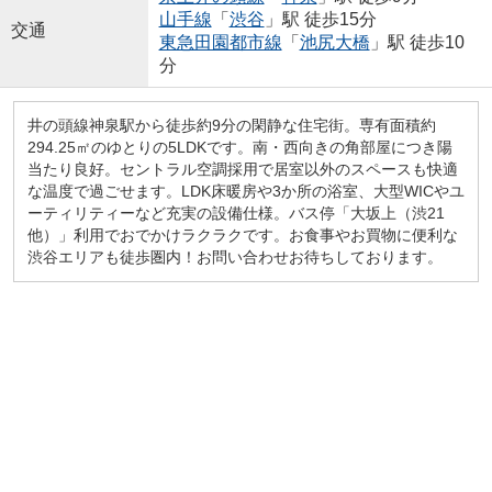
山手線
「
渋谷
」駅 徒歩15分
交通
東急田園都市線
「
池尻大橋
」駅 徒歩10
分
井の頭線神泉駅から徒歩約9分の閑静な住宅街。専有面積約
294.25㎡のゆとりの5LDKです。南・西向きの角部屋につき陽
当たり良好。セントラル空調採用で居室以外のスペースも快適
な温度で過ごせます。LDK床暖房や3か所の浴室、大型WICやユ
ーティリティーなど充実の設備仕様。バス停「大坂上（渋21
他）」利用でおでかけラクラクです。お食事やお買物に便利な
渋谷エリアも徒歩圏内！お問い合わせお待ちしております。