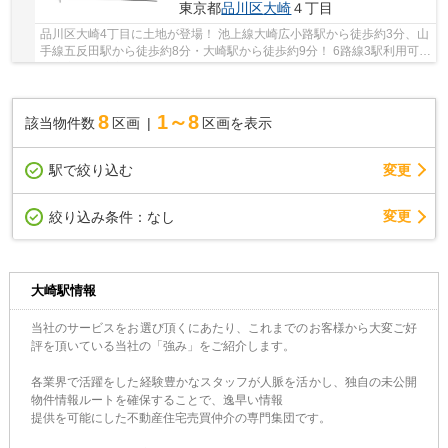
東京都
品川区
大崎
４丁目
品川区大崎4丁目に土地が登場！ 池上線大崎広小路駅から徒歩約3分、山
手線五反田駅から徒歩約8分・大崎駅から徒歩約9分！ 6路線3駅利用可能
な大変便利な立地に位置した物件です。 駅徒...
8
1～8
該当物件数
区画
区画を表示
駅で絞り込む
変更
変更
絞り込み条件：
なし
大崎駅情報
当社のサービスをお選び頂くにあたり、これまでのお客様から大変ご好
評を頂いている当社の「強み」をご紹介します。
各業界で活躍をした経験豊かなスタッフが人脈を活かし、独自の未公開
物件情報ルートを確保することで、逸早い情報
提供を可能にした不動産住宅売買仲介の専門集団です。