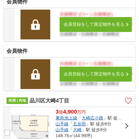
会員物件
会員登録をして限定物件を見る
会員物件
会員登録をして限定物件を見る
品川区大崎4丁目
売買 | 売地
3
4,900
億
万
円
東急池上線
「
大崎広小路
」駅 徒歩3分
山手線
「
五反田
」駅 徒歩8分
山手線
「
大崎
」駅 徒歩9分
148.76㎡(44.99坪)