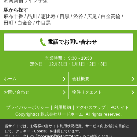
湘南新宿ライン宇須
駅から探す
麻布十番
/
品川
/
恵比寿
/
目黒
/
渋谷
/
広尾
/
白金高輪
/
田町
/
白金台
/
中目黒
電話でお問い合わせ
営業時間：
9:30～19:30
定休日：
12月31日・1月1日・2日・3日
ホーム
会社概要
お問い合わせ
物件リクエスト
プライバシーポリシー
利用規約
アクセスマップ
PCサイト
Copyright(c) 株式会社リードホーム All rights reserved.
当サイトでは、お客様の当サイト利用状況把握、サービス向上検討を目的と
して、クッキー（Cookie）を使用しています。
詳しくは、当社の
「Cookieの取扱いについて」
をご確認ください。