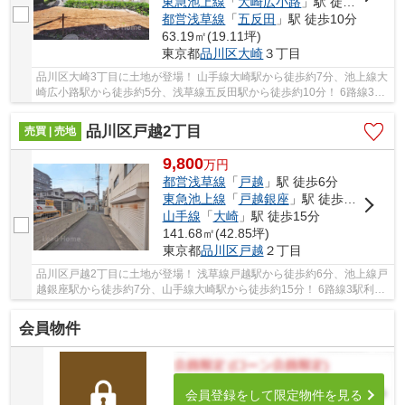
東急池上線
「
大崎広小路
」駅 徒歩5分
都営浅草線
「
五反田
」駅 徒歩10分
63.19㎡(19.11坪)
東京都
品川区
大崎
３丁目
品川区大崎3丁目に土地が登場！ 山手線大崎駅から徒歩約7分、池上線大
崎広小路駅から徒歩約5分、浅草線五反田駅から徒歩約10分！ 6路線3駅
利用可能な大変便利な立地に位置した物件です...
品川区戸越2丁目
売買 | 売地
9,800
万
円
都営浅草線
「
戸越
」駅 徒歩6分
東急池上線
「
戸越銀座
」駅 徒歩7分
山手線
「
大崎
」駅 徒歩15分
141.68㎡(42.85坪)
東京都
品川区
戸越
２丁目
品川区戸越2丁目に土地が登場！ 浅草線戸越駅から徒歩約6分、池上線戸
越銀座駅から徒歩約7分、山手線大崎駅から徒歩約15分！ 6路線3駅利用
可能な大変便利な立地に位置した物件です。 ...
会員物件
会員登録をして限定物件を見る