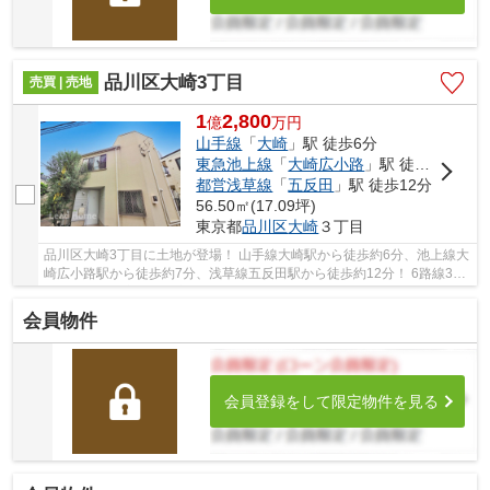
品川区大崎3丁目
売買 | 売地
1
2,800
億
万
円
山手線
「
大崎
」駅 徒歩6分
東急池上線
「
大崎広小路
」駅 徒歩7分
都営浅草線
「
五反田
」駅 徒歩12分
56.50㎡(17.09坪)
東京都
品川区
大崎
３丁目
品川区大崎3丁目に土地が登場！ 山手線大崎駅から徒歩約6分、池上線大
崎広小路駅から徒歩約7分、浅草線五反田駅から徒歩約12分！ 6路線3駅
利用可能な大変便利な立地に位置した物件です...
会員物件
会員登録をして限定物件を見る