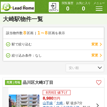
閲覧履歴
お気に入り
メニュー
0
0
大崎駅物件一覧
8
1～8
該当物件数
区画
区画を表示
駅で絞り込む
変更
変更
絞り込み条件：
なし
品川区大崎3丁目
売買 | 売地
8月8日 値下げ
8,980
万
円
山手線
「
大崎
」駅 徒歩7分