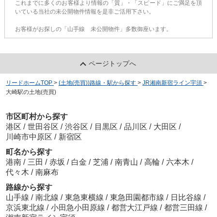
これまでに多くのお客様より情報の「質」・「スピード」にご満足を頂
いている当社の未公開物件情報を是非ご活用下さい。
お客様がお探しの「山手線 未公開物件」多数御座います。
ページトップへ
リードホームTOP
>
(土地(売買))路線・駅から探す
>
JR湘南新宿ライン宇須
>
大崎駅の土地(売買)
市区町村から探す
港区
/
世田谷区
/
渋谷区
/
目黒区
/
品川区
/
大田区
/
川崎市中原区
/
新宿区
町名から探す
港南
/
三田
/
赤坂
/
白金
/
芝浦
/
南青山
/
高輪
/
六本木
/
代々木
/
南麻布
路線から探す
山手線
/
南北線
/
東急東横線
/
東急田園都市線
/
日比谷線
/
京浜東北線
/
小田急小田原線
/
都営大江戸線
/
都営三田線
/