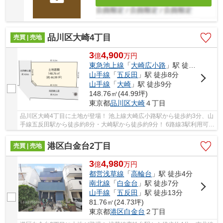
品川区大崎4丁目
売買 | 売地
3
4,900
億
万
円
東急池上線
「
大崎広小路
」駅 徒歩3分
山手線
「
五反田
」駅 徒歩8分
山手線
「
大崎
」駅 徒歩9分
148.76㎡(44.99坪)
東京都
品川区
大崎
４丁目
品川区大崎4丁目に土地が登場！ 池上線大崎広小路駅から徒歩約3分、山
手線五反田駅から徒歩約8分・大崎駅から徒歩約9分！ 6路線3駅利用可能
な大変便利な立地に位置した物件です。 駅徒...
港区白金台2丁目
売買 | 売地
3
4,980
億
万
円
都営浅草線
「
高輪台
」駅 徒歩4分
南北線
「
白金台
」駅 徒歩7分
山手線
「
五反田
」駅 徒歩13分
81.76㎡(24.73坪)
東京都
港区
白金台
２丁目