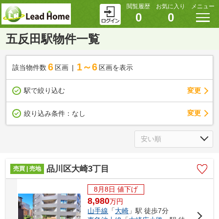
閲覧履歴
お気に入り
メニュー
0
0
五反田駅物件一覧
6
1～6
該当物件数
区画
区画を表示
駅で絞り込む
変更
変更
絞り込み条件：
なし
品川区大崎3丁目
売買 | 売地
8月8日 値下げ
8,980
万
円
山手線
「
大崎
」駅 徒歩7分