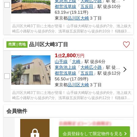
東急池上線
「
大崎広小路
」駅 徒歩5分
都営浅草線
「
五反田
」駅 徒歩10分
63.19㎡(19.11坪)
東京都
品川区
大崎
３丁目
品川区大崎3丁目に土地が登場！ 山手線大崎駅から徒歩約7分、池上線大
崎広小路駅から徒歩約5分、浅草線五反田駅から徒歩約10分！ 6路線3駅
利用可能な大変便利な立地に位置した物件です...
品川区大崎3丁目
売買 | 売地
1
2,800
億
万
円
山手線
「
大崎
」駅 徒歩6分
東急池上線
「
大崎広小路
」駅 徒歩7分
都営浅草線
「
五反田
」駅 徒歩12分
56.50㎡(17.09坪)
東京都
品川区
大崎
３丁目
品川区大崎3丁目に土地が登場！ 山手線大崎駅から徒歩約6分、池上線大
崎広小路駅から徒歩約7分、浅草線五反田駅から徒歩約12分！ 6路線3駅
利用可能な大変便利な立地に位置した物件です...
会員物件
会員登録をして限定物件を見る