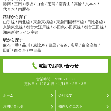
港南
/
三田
/
赤坂
/
白金
/
芝浦
/
南青山
/
高輪
/
六本木
/
代々木
/
南麻布
路線から探す
山手線
/
南北線
/
東急東横線
/
東急田園都市線
/
日比谷線
/
京浜東北線
/
都営大江戸線
/
小田急小田原線
/
都営三田線
/
湘南新宿ライン宇須
駅から探す
麻布十番
/
品川
/
恵比寿
/
目黒
/
渋谷
/
広尾
/
白金高輪
/
田町
/
白金台
/
中目黒
電話でお問い合わせ
営業時間：
9:30～19:30
定休日：
12月31日・1月1日・2日・3日
ホーム
会社概要
お問い合わせ
物件リクエスト