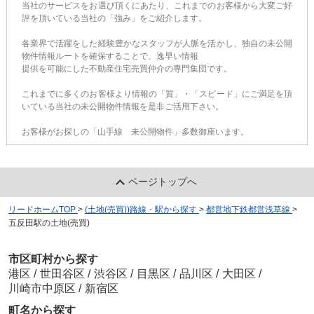
当社のサービスをお選び頂くにあたり、これまでのお客様から大変ご好
評を頂いている当社の「強み」をご紹介します。
各業界で活躍をした経験豊かなスタッフが人脈を活かし、独自の未公開
物件情報ルートを確保することで、逸早い情報
提供を可能にした不動産住宅売買仲介の専門集団です。
これまでに多くのお客様より情報の「質」・「スピード」にご満足を頂
いている当社の未公開物件情報を是非ご活用下さい。
お客様がお探しの「山手線 未公開物件」多数御座います。
ページトップへ
リードホームTOP
>
(土地(売買))路線・駅から探す
>
都営地下鉄都営浅草線
>
五反田駅の土地(売買)
市区町村から探す
港区
/
世田谷区
/
渋谷区
/
目黒区
/
品川区
/
大田区
/
川崎市中原区
/
新宿区
町名から探す