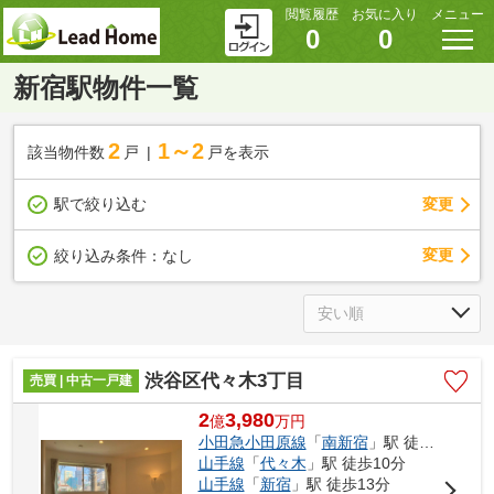
閲覧履歴
お気に入り
メニュー
0
0
新宿駅物件一覧
2
1～2
該当物件数
戸
戸を表示
駅で絞り込む
変更
変更
絞り込み条件：
なし
渋谷区代々木3丁目
売買 | 中古一戸建
2
3,980
億
万
円
小田急小田原線
「
南新宿
」駅 徒歩7分
山手線
「
代々木
」駅 徒歩10分
山手線
「
新宿
」駅 徒歩13分