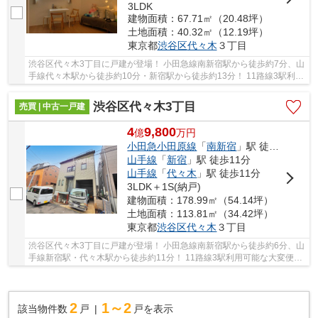
3LDK
建物面積：67.71㎡（20.48坪）
土地面積：40.32㎡（12.19坪）
東京都
渋谷区
代々木
３丁目
渋谷区代々木3丁目に戸建が登場！ 小田急線南新宿駅から徒歩約7分、山
手線代々木駅から徒歩約10分・新宿駅から徒歩約13分！ 11路線3駅利用
可能な大変便利な立地に位置した物件です。 ...
渋谷区代々木3丁目
売買 | 中古一戸建
4
9,800
億
万
円
小田急小田原線
「
南新宿
」駅 徒歩6分
山手線
「
新宿
」駅 徒歩11分
山手線
「
代々木
」駅 徒歩11分
3LDK＋1S(納戸)
建物面積：178.99㎡（54.14坪）
土地面積：113.81㎡（34.42坪）
東京都
渋谷区
代々木
３丁目
渋谷区代々木3丁目に戸建が登場！ 小田急線南新宿駅から徒歩約6分、山
手線新宿駅・代々木駅から徒歩約11分！ 11路線3駅利用可能な大変便利
な立地に位置した物件です。 駅徒歩約6分。建...
2
1～2
該当物件数
戸
戸を表示