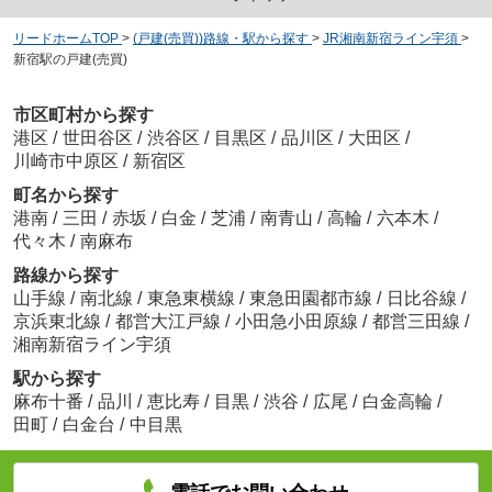
リードホームTOP
>
(戸建(売買))路線・駅から探す
>
JR湘南新宿ライン宇須
>
新宿駅の戸建(売買)
市区町村から探す
港区
/
世田谷区
/
渋谷区
/
目黒区
/
品川区
/
大田区
/
川崎市中原区
/
新宿区
町名から探す
港南
/
三田
/
赤坂
/
白金
/
芝浦
/
南青山
/
高輪
/
六本木
/
代々木
/
南麻布
路線から探す
山手線
/
南北線
/
東急東横線
/
東急田園都市線
/
日比谷線
/
京浜東北線
/
都営大江戸線
/
小田急小田原線
/
都営三田線
/
湘南新宿ライン宇須
駅から探す
麻布十番
/
品川
/
恵比寿
/
目黒
/
渋谷
/
広尾
/
白金高輪
/
田町
/
白金台
/
中目黒