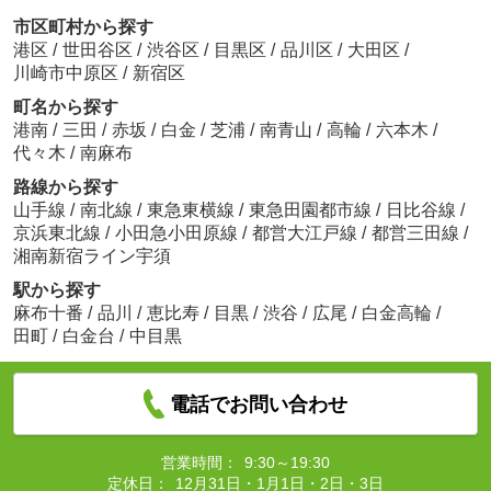
市区町村から探す
港区
/
世田谷区
/
渋谷区
/
目黒区
/
品川区
/
大田区
/
川崎市中原区
/
新宿区
町名から探す
港南
/
三田
/
赤坂
/
白金
/
芝浦
/
南青山
/
高輪
/
六本木
/
代々木
/
南麻布
路線から探す
山手線
/
南北線
/
東急東横線
/
東急田園都市線
/
日比谷線
/
京浜東北線
/
小田急小田原線
/
都営大江戸線
/
都営三田線
/
湘南新宿ライン宇須
駅から探す
麻布十番
/
品川
/
恵比寿
/
目黒
/
渋谷
/
広尾
/
白金高輪
/
田町
/
白金台
/
中目黒
電話でお問い合わせ
営業時間：
9:30～19:30
定休日：
12月31日・1月1日・2日・3日