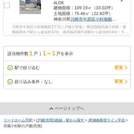
4LDK
建物面積：109.19㎡（33.02坪）
土地面積：75.46㎡（22.82坪）
神奈川県
川崎市中原区
小杉御殿町
２丁目
川崎市中原区小杉御殿町2丁目に戸建が登場！ 横須賀線武蔵小杉駅・東
横線新丸子駅から徒歩約12分、南武線武蔵中原駅から徒歩約14分！ 6路
線3駅利用可能な大変便利な立地に位置した物件...
1
1～1
該当物件数
戸
戸を表示
駅で絞り込む
変更
変更
絞り込み条件：
なし
ページトップへ
リードホームTOP
>
(戸建(売買))路線・駅から探す
>
JR湘南新宿ライン宇須
>
武蔵小杉駅の戸建(売買)