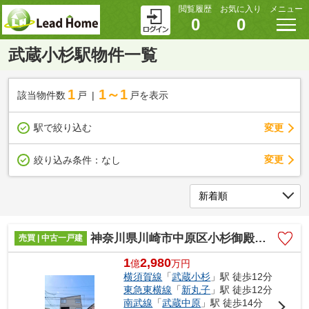
閲覧履歴
お気に入り
メニュー
0
0
武蔵小杉駅物件一覧
1
1～1
該当物件数
戸
戸を表示
駅で絞り込む
変更
変更
絞り込み条件：
なし
神奈川県川崎市中原区小杉御殿町2丁目
売買 | 中古一戸建
1
2,980
億
万
円
横須賀線
「
武蔵小杉
」駅 徒歩12分
東急東横線
「
新丸子
」駅 徒歩12分
南武線
「
武蔵中原
」駅 徒歩14分