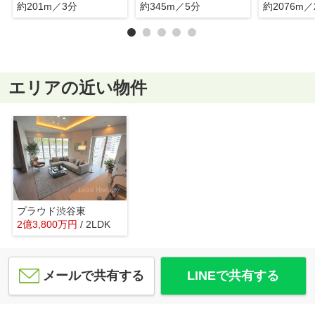
約201m／3分
約345m／5分
約2076m／
エリアの近い物件
プラウド渋谷東
2
億
3,800
万
円
/ 2LDK
メールで共有する
LINEで共有する