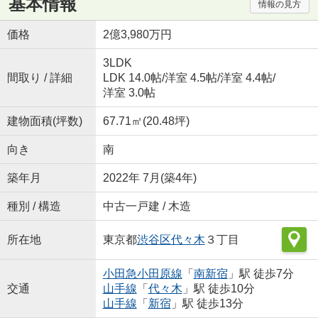
基本情報
情報の見方
価格
2億3,980万円
3LDK
間取り / 詳細
LDK 14.0帖
/
洋室 4.5帖
/
洋室 4.4帖
/
洋室 3.0帖
建物面積(坪数)
67.71㎡(20.48坪)
向き
南
築年月
2022年 7月(築4年)
種別 / 構造
中古一戸建 / 木造
所在地
東京都
渋谷区
代々木
３丁目
小田急小田原線
「
南新宿
」駅 徒歩7分
交通
山手線
「
代々木
」駅 徒歩10分
山手線
「
新宿
」駅 徒歩13分