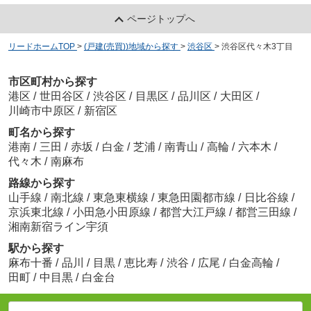
ページトップへ
リードホームTOP
>
(戸建(売買))地域から探す
>
渋谷区
>
渋谷区代々木3丁目
市区町村から探す
港区
/
世田谷区
/
渋谷区
/
目黒区
/
品川区
/
大田区
/
川崎市中原区
/
新宿区
町名から探す
港南
/
三田
/
赤坂
/
白金
/
芝浦
/
南青山
/
高輪
/
六本木
/
代々木
/
南麻布
路線から探す
山手線
/
南北線
/
東急東横線
/
東急田園都市線
/
日比谷線
/
京浜東北線
/
小田急小田原線
/
都営大江戸線
/
都営三田線
/
湘南新宿ライン宇須
駅から探す
麻布十番
/
品川
/
目黒
/
恵比寿
/
渋谷
/
広尾
/
白金高輪
/
田町
/
中目黒
/
白金台