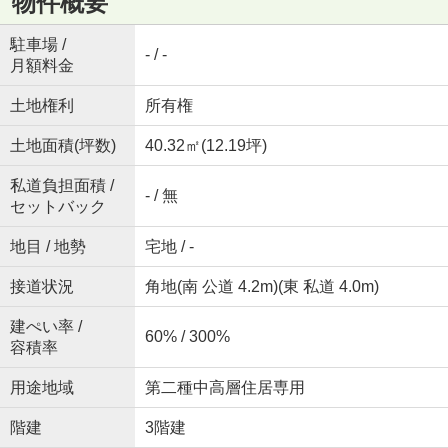
物件概要
駐車場 /
- / -
月額料金
土地権利
所有権
土地面積(坪数)
40.32㎡(12.19坪)
私道負担面積 /
- / 無
セットバック
地目 / 地勢
宅地 / -
接道状況
角地(南 公道 4.2m)(東 私道 4.0m)
建ぺい率 /
60% / 300%
容積率
用途地域
第二種中高層住居専用
階建
3階建