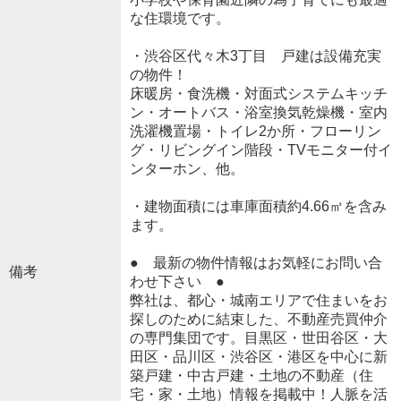
な住環境です。
・渋谷区代々木3丁目 戸建は設備充実
の物件！
床暖房・食洗機・対面式システムキッチ
ン・オートバス・浴室換気乾燥機・室内
洗濯機置場・トイレ2か所・フローリン
グ・リビングイン階段・TVモニター付イ
ンターホン、他。
・建物面積には車庫面積約4.66㎡を含み
ます。
● 最新の物件情報はお気軽にお問い合
備考
わせ下さい ●
弊社は、都心・城南エリアで住まいをお
探しのために結束した、不動産売買仲介
の専門集団です。目黒区・世田谷区・大
田区・品川区・渋谷区・港区を中心に新
築戸建・中古戸建・土地の不動産（住
宅・家・土地）情報を掲載中！人脈を活