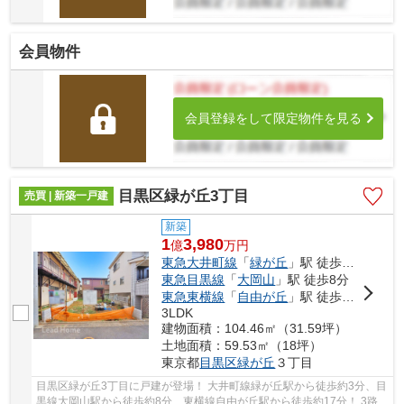
会員物件
会員登録をして限定物件を見る
目黒区緑が丘3丁目
売買 | 新築一戸建
新築
1
3,980
億
万
円
東急大井町線
「
緑が丘
」駅 徒歩3分
東急目黒線
「
大岡山
」駅 徒歩8分
東急東横線
「
自由が丘
」駅 徒歩17分
3LDK
建物面積：104.46㎡（31.59坪）
土地面積：59.53㎡（18坪）
東京都
目黒区
緑が丘
３丁目
目黒区緑が丘3丁目に戸建が登場！ 大井町線緑が丘駅から徒歩約3分、目
黒線大岡山駅から徒歩約8分、東横線自由が丘駅から徒歩約17分！ 3路線