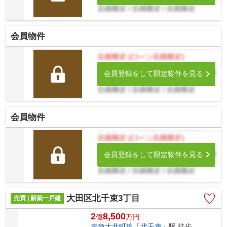
会員物件
会員登録をして限定物件を見る
会員物件
会員登録をして限定物件を見る
大田区北千束3丁目
売買 | 新築一戸建
2
8,500
億
万
円
東急大井町線
「
北千束
」駅 徒歩4分