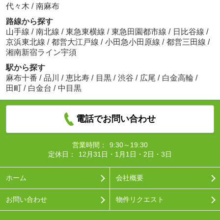
代々木
/
南麻布
路線から探す
山手線
/
南北線
/
東急東横線
/
東急田園都市線
/
日比谷線
/
京浜東北線
/
都営大江戸線
/
小田急小田原線
/
都営三田線
/
湘南新宿ライン宇須
駅から探す
麻布十番
/
品川
/
恵比寿
/
目黒
/
渋谷
/
広尾
/
白金高輪
/
田町
/
白金台
/
中目黒
電話でお問い合わせ
営業時間：
9:30～19:30
定休日：
12月31日・1月1日・2日・3日
ホーム
会社概要
お問い合わせ
物件リクエスト