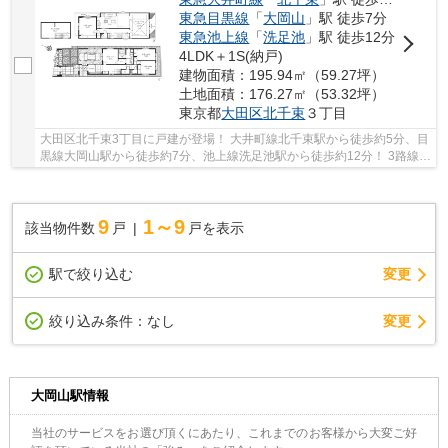
東急目黒線
「
大岡山
」駅 徒歩7分
東急池上線
「
洗足池
」駅 徒歩12分
4LDK＋1S(納戸)
建物面積：195.94㎡（59.27坪）
土地面積：176.27㎡（53.32坪）
東京都
大田区
北千束
３丁目
大田区北千束3丁目に戸建が登場！ 大井町線北千束駅から徒歩約5分、目
黒線大岡山駅から徒歩約7分、池上線洗足池駅から徒歩約12分！ 3路線3
駅利用可能な大変便利な立地に位置した物件で...
9
1～9
該当物件数
戸
戸を表示
駅で絞り込む
変更
変更
絞り込み条件：
なし
大岡山駅情報
当社のサービスをお選び頂くにあたり、これまでのお客様から大変ご好