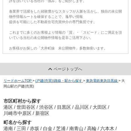
評を頂いている当社の「強み」をご紹介します。
各業界で活躍をした経験豊かなスタッフが人脈を活かし、独自の未公開
物件情報ルートを確保することで、逸早い情報
提供を可能にした不動産住宅売買仲介の専門集団です。
これまでに多くのお客様より情報の「質」・「スピード」にご満足を頂
いている当社の未公開物件情報を是非ご活用下さい。
お客様がお探しの「大井町線 未公開物件」多数御座います。
ページトップへ
リードホームTOP
>
(戸建(売買))路線・駅から探す
>
東急電鉄東急目黒線
>
大
岡山駅の戸建(売買)
市区町村から探す
港区
/
世田谷区
/
渋谷区
/
目黒区
/
品川区
/
大田区
/
川崎市中原区
/
新宿区
町名から探す
港南
/
三田
/
赤坂
/
白金
/
芝浦
/
南青山
/
高輪
/
六本木
/