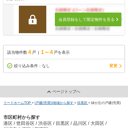
会員登録をして限定物件を見る
4
1～4
該当物件数
戸
戸を表示
変更
絞り込み条件：
なし
ページトップへ
リードホームTOP
>
(戸建(売買))地域から探す
>
目黒区
>
緑が丘の戸建(売買)
市区町村から探す
港区
/
世田谷区
/
渋谷区
/
目黒区
/
品川区
/
大田区
/