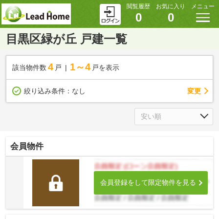
閲覧履歴
お気に入り
メニュー
0
0
目黒区緑が丘 戸建一覧
4
1～4
該当物件数
戸
戸を表示
変更
絞り込み条件：
なし
会員物件
会員登録をして限定物件を見る