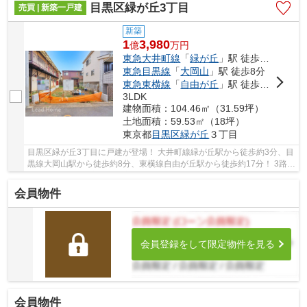
目黒区緑が丘3丁目
売買 | 新築一戸建
新築
1
3,980
億
万
円
東急大井町線
「
緑が丘
」駅 徒歩3分
東急目黒線
「
大岡山
」駅 徒歩8分
東急東横線
「
自由が丘
」駅 徒歩17分
3LDK
建物面積：104.46㎡（31.59坪）
土地面積：59.53㎡（18坪）
東京都
目黒区
緑が丘
３丁目
目黒区緑が丘3丁目に戸建が登場！ 大井町線緑が丘駅から徒歩約3分、目
黒線大岡山駅から徒歩約8分、東横線自由が丘駅から徒歩約17分！ 3路線
3駅利用可能な大変便利な立地に位置した物件...
会員物件
会員登録をして限定物件を見る
会員物件