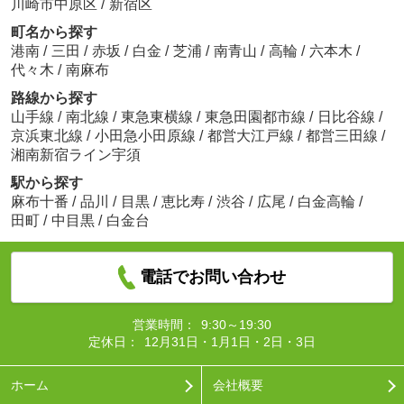
川崎市中原区
/
新宿区
町名から探す
港南
/
三田
/
赤坂
/
白金
/
芝浦
/
南青山
/
高輪
/
六本木
/
代々木
/
南麻布
路線から探す
山手線
/
南北線
/
東急東横線
/
東急田園都市線
/
日比谷線
/
京浜東北線
/
小田急小田原線
/
都営大江戸線
/
都営三田線
/
湘南新宿ライン宇須
駅から探す
麻布十番
/
品川
/
目黒
/
恵比寿
/
渋谷
/
広尾
/
白金高輪
/
田町
/
中目黒
/
白金台
電話でお問い合わせ
営業時間：
9:30～19:30
定休日：
12月31日・1月1日・2日・3日
ホーム
会社概要