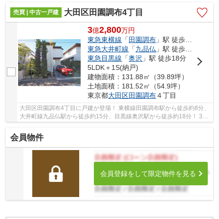
大田区田園調布4丁目
売買 | 中古一戸建
3
2,800
億
万
円
東急東横線
「
田園調布
」駅 徒歩8分
東急大井町線
「
九品仏
」駅 徒歩15分
東急目黒線
「
奥沢
」駅 徒歩18分
5LDK＋1S(納戸)
建物面積：131.88㎡（39.89坪）
土地面積：181.52㎡（54.9坪）
東京都
大田区
田園調布
４丁目
大田区田園調布4丁目に戸建が登場！ 東横線田園調布駅から徒歩約8分、
大井町線九品仏駅から徒歩約15分、目黒線奥沢駅から徒歩約18分！ 3路
線3駅利用可能な大変便利な立地に位置した物...
会員物件
会員登録をして限定物件を見る