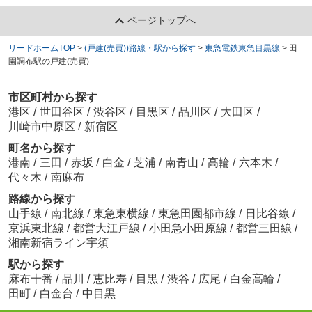
ページトップへ
リードホームTOP
>
(戸建(売買))路線・駅から探す
>
東急電鉄東急目黒線
>
田
園調布駅の戸建(売買)
市区町村から探す
港区
/
世田谷区
/
渋谷区
/
目黒区
/
品川区
/
大田区
/
川崎市中原区
/
新宿区
町名から探す
港南
/
三田
/
赤坂
/
白金
/
芝浦
/
南青山
/
高輪
/
六本木
/
代々木
/
南麻布
路線から探す
山手線
/
南北線
/
東急東横線
/
東急田園都市線
/
日比谷線
/
京浜東北線
/
都営大江戸線
/
小田急小田原線
/
都営三田線
/
湘南新宿ライン宇須
駅から探す
麻布十番
/
品川
/
恵比寿
/
目黒
/
渋谷
/
広尾
/
白金高輪
/
田町
/
白金台
/
中目黒