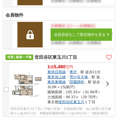
会員物件
会員登録をして限定物件を見る
世田谷区東玉川1丁目
売買 | 新築一戸建
1
5,480
億
万
円
東急目黒線
「
奥沢
」駅 徒歩11分
東急池上線
「
雪が谷大塚
」駅 徒歩11分
東急東横線
「
田園調布
」駅 徒歩13分
3LDK＋1S(納戸)
建物面積：105.33㎡（31.86坪）
土地面積：98.37㎡（29.75坪）
東京都
世田谷区
東玉川
１丁目
世田谷区東玉川1丁目に戸建が登場！ 目黒線奥沢駅・池上線雪が谷大塚
駅から徒歩約11分、東横線田園調布駅から徒歩約13分！ 3路線3駅利用
可能な大変便利な立地に位置した物件です。 駅...