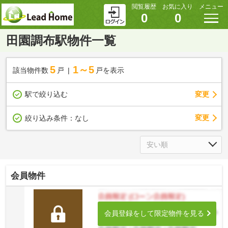
閲覧履歴
お気に入り
メニュー
0
0
田園調布駅物件一覧
5
1～5
該当物件数
戸
戸を表示
駅で絞り込む
変更
変更
絞り込み条件：
なし
会員物件
会員登録をして限定物件を見る