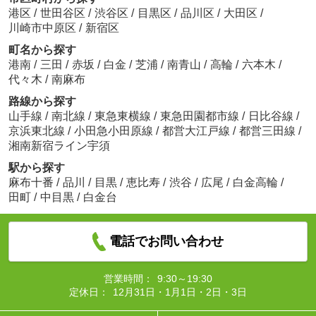
港区
/
世田谷区
/
渋谷区
/
目黒区
/
品川区
/
大田区
/
川崎市中原区
/
新宿区
町名から探す
港南
/
三田
/
赤坂
/
白金
/
芝浦
/
南青山
/
高輪
/
六本木
/
代々木
/
南麻布
路線から探す
山手線
/
南北線
/
東急東横線
/
東急田園都市線
/
日比谷線
/
京浜東北線
/
小田急小田原線
/
都営大江戸線
/
都営三田線
/
湘南新宿ライン宇須
駅から探す
麻布十番
/
品川
/
目黒
/
恵比寿
/
渋谷
/
広尾
/
白金高輪
/
田町
/
中目黒
/
白金台
電話でお問い合わせ
営業時間：
9:30～19:30
定休日：
12月31日・1月1日・2日・3日