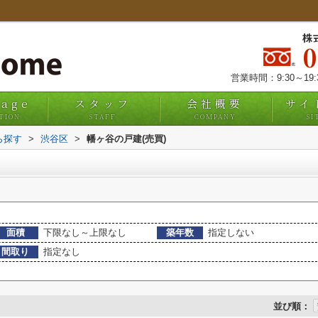
株
営業時間：9:30～19
uage
スタッフ
会社概要
サイ
TION
STAFF
COMPANY
SI
ら探す
>
渋谷区
>
幡ヶ谷の戸建(売買)
面積
下限なし～上限なし
築年数
指定しない
間取り
指定なし
並び順：