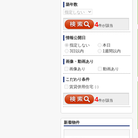
築年数
4
件が該当
情報公開日
指定しない
本日
3日以内
1週間以内
画像・動画あり
画像あり
動画あり
こだわり条件
賃貸併用住宅
(-)
4
件が該当
新着物件