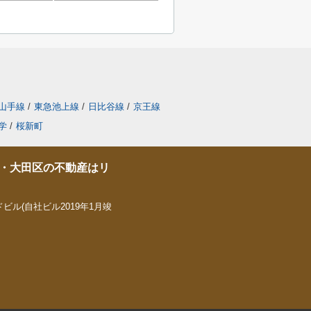
山手線
/
東急池上線
/
日比谷線
/
京王線
学
/
桜新町
・大田区の不動産はリ
ビル(自社ビル2019年1月竣