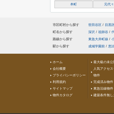
本町
元代々
市区町村から探す
世田谷区
/
目黒
町名から探す
深沢
/
祖師谷
/
路線から探す
東急大井町線
/
駅から探す
成城学園前
/
恵
ホーム
最大級の未公
会社概要
人気アクセス
プライバシーポリシー
物件
利用規約
完成済み物件
サイトマップ
東急沿線物件
物件カタログ
建築条件無し