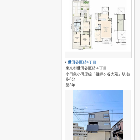
世田谷区砧4丁目
東京都世田谷区砧４丁目
小田急小田原線「祖師ヶ谷大蔵」駅 徒
歩8分
築3年