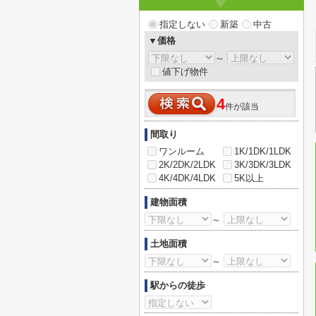
指定しない
新築
中古
▼価格
～
値下げ物件
4
件が該当
間取り
ワンルーム
1K/1DK/1LDK
2K/2DK/2LDK
3K/3DK/3LDK
4K/4DK/4LDK
5K以上
建物面積
～
土地面積
～
駅からの徒歩