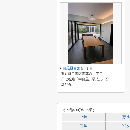
目黒区青葉台1丁目
東京都目黒区青葉台１丁目
日比谷線「中目黒」駅 徒歩5分
築24年
その他の町名で探す
上原
恵比
笹塚
富ヶ