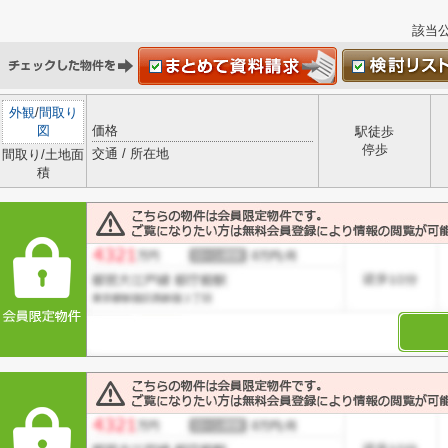
該当
外観
/
間取り
図
価格
駅徒歩
停歩
交通 / 所在地
間取り/土地面
積