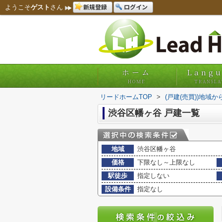
新規登録
ログイン
ようこそ
ゲスト
さん
ホーム
Lang
HOME
TRANSLA
リードホームTOP
>
(戸建(売買))地域か
渋谷区幡ヶ谷 戸建一覧
地域
渋谷区幡ヶ谷
価格
下限なし～上限なし
駅徒歩
指定しない
設備条件
指定なし