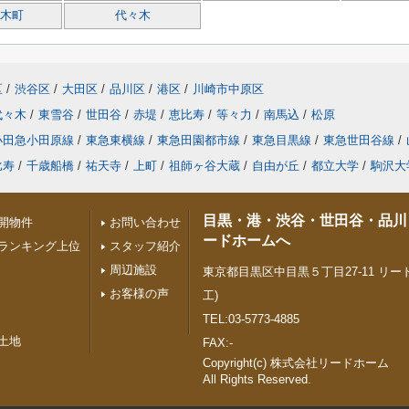
木町
代々木
区
/
渋谷区
/
大田区
/
品川区
/
港区
/
川崎市中原区
代々木
/
東雪谷
/
世田谷
/
赤堤
/
恵比寿
/
等々力
/
南馬込
/
松原
小田急小田原線
/
東急東横線
/
東急田園都市線
/
東急目黒線
/
東急世田谷線
/
比寿
/
千歳船橋
/
祐天寺
/
上町
/
祖師ヶ谷大蔵
/
自由が丘
/
都立大学
/
駒沢大
目黒・港・渋谷・世田谷・品川
開物件
お問い合わせ
ードホームへ
ランキング上位
スタッフ紹介
周辺施設
東京都目黒区中目黒５丁目27-11 リード
お客様の声
工)
TEL:03-5773-4885
土地
FAX:-
Copyright(c) 株式会社リードホーム
All Rights Reserved.