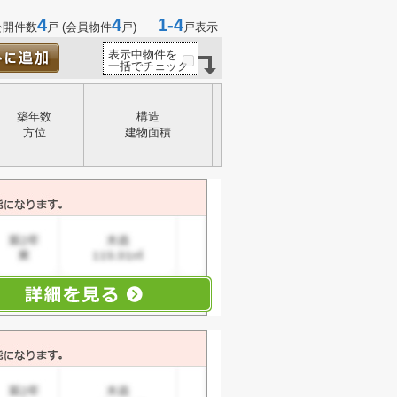
4
4
1-4
公開件数
戸 (会員物件
戸)
戸表示
表示中物件を
一括でチェック
築年数
構造
方位
建物面積