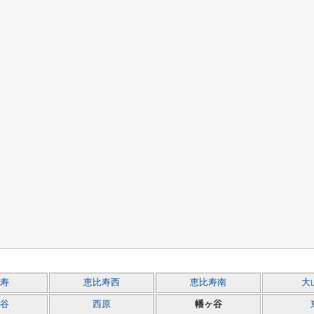
寿
恵比寿西
恵比寿南
大
谷
西原
幡ヶ谷