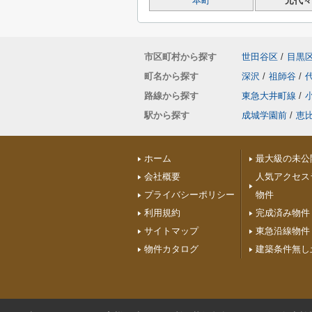
本町
元代々
市区町村から探す
世田谷区
/
目黒
町名から探す
深沢
/
祖師谷
/
路線から探す
東急大井町線
/
駅から探す
成城学園前
/
恵
ホーム
最大級の未公
会社概要
人気アクセス
プライバシーポリシー
物件
利用規約
完成済み物件
サイトマップ
東急沿線物件
物件カタログ
建築条件無し