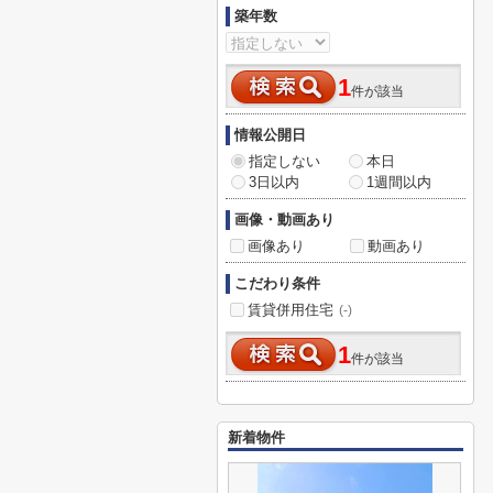
築年数
1
件が該当
情報公開日
指定しない
本日
3日以内
1週間以内
画像・動画あり
画像あり
動画あり
こだわり条件
賃貸併用住宅
(-)
1
件が該当
新着物件