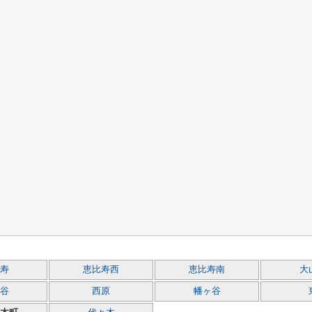
寿
恵比寿西
恵比寿南
大
谷
西原
幡ヶ谷