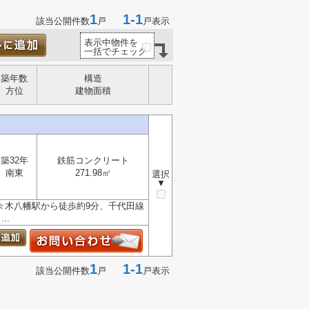
1
1-1
該当公開件数
戸
戸表示
表示中物件を
一括でチェック
築年数
構造
方位
建物面積
築32年
鉄筋コンクリート
南東
271.98㎡
選択
▼
々木八幡駅から徒歩約9分、千代田線
..
1
1-1
該当公開件数
戸
戸表示