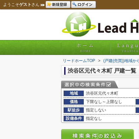
新規登録
ログイン
ようこそ
ゲスト
さん
ホーム
Lang
HOME
TRANSLA
リードホームTOP
>
(戸建(売買))地域か
渋谷区元代々木町 戸建一覧
地域
渋谷区元代々木町
価格
下限なし～上限なし
駅徒歩
指定しない
設備条件
指定なし