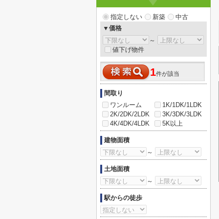
指定しない
新築
中古
▼価格
～
値下げ物件
1
件が該当
間取り
ワンルーム
1K/1DK/1LDK
2K/2DK/2LDK
3K/3DK/3LDK
4K/4DK/4LDK
5K以上
建物面積
～
土地面積
～
駅からの徒歩