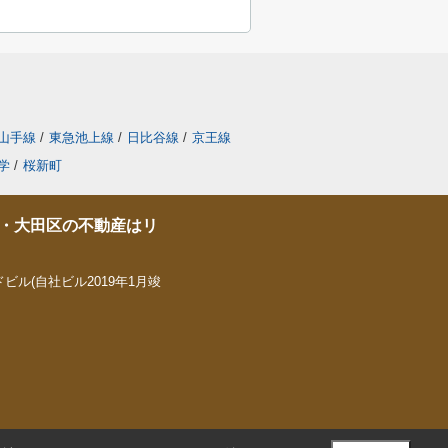
山手線
/
東急池上線
/
日比谷線
/
京王線
学
/
桜新町
・大田区の不動産はリ
ビル(自社ビル2019年1月竣