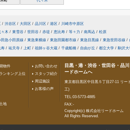
木町
代々木
区
/
渋谷区
/
大田区
/
品川区
/
港区
/
川崎市中原区
代々木
/
東雪谷
/
世田谷
/
赤堤
/
恵比寿
/
等々力
/
南馬込
/
松原
小田急小田原線
/
東急東横線
/
東急田園都市線
/
東急目黒線
/
東急世田谷線
/
比寿
/
祐天寺
/
上町
/
祖師ヶ谷大蔵
/
千歳船橋
/
自由が丘
/
都立大学
/
駒沢大
目黒・港・渋谷・世田谷・品川
開物件
お問い合わせ
ードホームへ
ランキング上位
スタッフ紹介
周辺施設
東京都目黒区中目黒５丁目27-11 リード
お客様の声
工)
TEL:03-5773-4885
土地
FAX:-
Copyright(c) 株式会社リードホーム
All Rights Reserved.