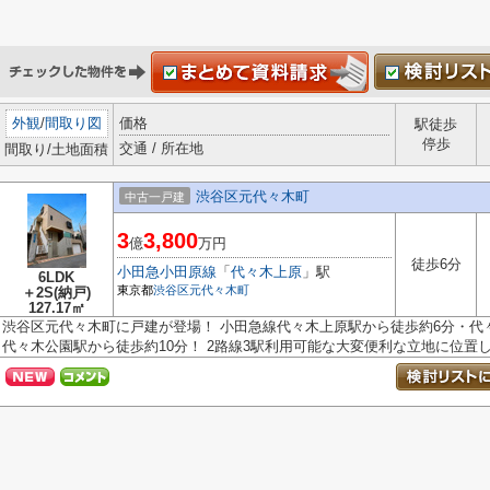
外観
/
間取り図
価格
駅徒歩
停歩
交通 / 所在地
間取り/土地面積
渋谷区元代々木町
中古一戸建
3
3,800
億
万円
徒歩6分
小田急小田原線
「
代々木上原
」駅
6LDK
東京都
渋谷区
元代々木町
＋2S(納戸)
127.17㎡
渋谷区元代々木町に戸建が登場！ 小田急線代々木上原駅から徒歩約6分・代
代々木公園駅から徒歩約10分！ 2路線3駅利用可能な大変便利な立地に位置し.