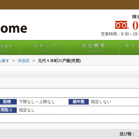
株
営業時間：9:30～19
uage
スタッフ
会社概要
サイ
TION
STAFF
COMPANY
SI
ら探す
>
渋谷区
>
元代々木町の戸建(売買)
面積
下限なし～上限なし
築年数
指定しない
間取り
指定なし
並び順：