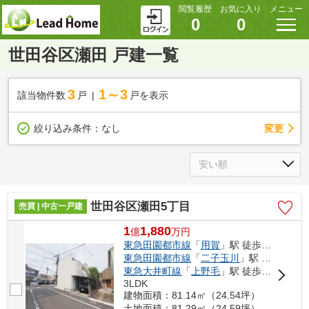
閲覧履歴
お気に入り
メニュー
0
0
世田谷区瀬田 戸建一覧
3
1～3
該当物件数
戸
戸を表示
変更
絞り込み条件：
なし
世田谷区瀬田5丁目
売買 | 中古一戸建
1
1,880
億
万
円
東急田園都市線
「
用賀
」駅 徒歩13分
東急田園都市線
「
二子玉川
」駅 徒歩18分
東急大井町線
「
上野毛
」駅 徒歩24分
3LDK
建物面積：81.14㎡（24.54坪）
土地面積：81.29㎡（24.59坪）