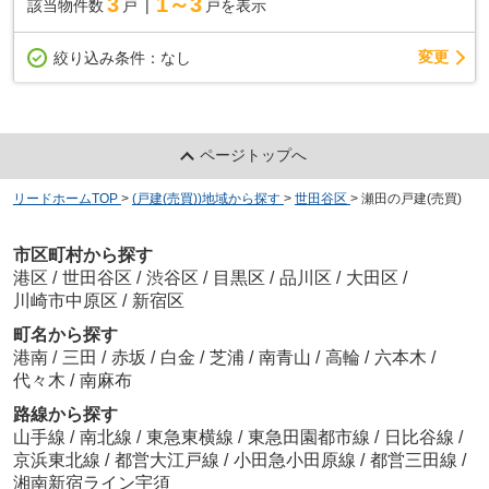
3
1～3
該当物件数
戸
戸を表示
変更
絞り込み条件：
なし
ページトップへ
リードホームTOP
>
(戸建(売買))地域から探す
>
世田谷区
>
瀬田の戸建(売買)
市区町村から探す
港区
/
世田谷区
/
渋谷区
/
目黒区
/
品川区
/
大田区
/
川崎市中原区
/
新宿区
町名から探す
港南
/
三田
/
赤坂
/
白金
/
芝浦
/
南青山
/
高輪
/
六本木
/
代々木
/
南麻布
路線から探す
山手線
/
南北線
/
東急東横線
/
東急田園都市線
/
日比谷線
/
京浜東北線
/
都営大江戸線
/
小田急小田原線
/
都営三田線
/
湘南新宿ライン宇須