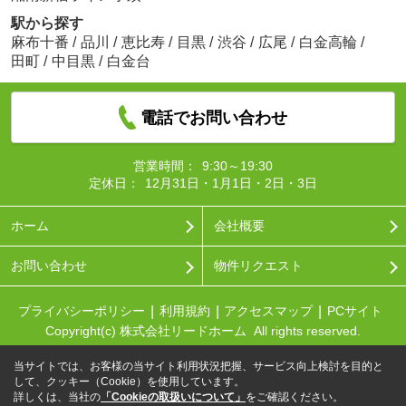
駅から探す
麻布十番
/
品川
/
恵比寿
/
目黒
/
渋谷
/
広尾
/
白金高輪
/
田町
/
中目黒
/
白金台
電話でお問い合わせ
営業時間：
9:30～19:30
定休日：
12月31日・1月1日・2日・3日
ホーム
会社概要
お問い合わせ
物件リクエスト
プライバシーポリシー
利用規約
アクセスマップ
PCサイト
Copyright(c) 株式会社リードホーム All rights reserved.
当サイトでは、お客様の当サイト利用状況把握、サービス向上検討を目的と
して、クッキー（Cookie）を使用しています。
詳しくは、当社の
「Cookieの取扱いについて」
をご確認ください。