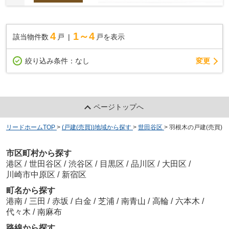
4
1～4
該当物件数
戸
戸を表示
変更
絞り込み条件：
なし
ページトップへ
リードホームTOP
>
(戸建(売買))地域から探す
>
世田谷区
>
羽根木の戸建(売買)
市区町村から探す
港区
/
世田谷区
/
渋谷区
/
目黒区
/
品川区
/
大田区
/
川崎市中原区
/
新宿区
町名から探す
港南
/
三田
/
赤坂
/
白金
/
芝浦
/
南青山
/
高輪
/
六本木
/
代々木
/
南麻布
路線から探す