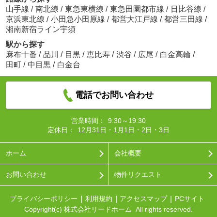
山手線
/
南北線
/
東急東横線
/
東急田園都市線
/
日比谷線
/
京浜東北線
/
小田急小田原線
/
都営大江戸線
/
都営三田線
/
湘南新宿ライン宇須
駅から探す
麻布十番
/
品川
/
目黒
/
恵比寿
/
渋谷
/
広尾
/
白金高輪
/
田町
/
中目黒
/
白金台
電話でお問い合わせ
営業時間：
9:30～19:30
定休日：
12月31日・1月1日・2日・3日
ホーム
会社概要
お問い合わせ
物件リクエスト
プライバシーポリシー
利用規約
アクセスマップ
PCサイト
Copyright(c) 株式会社リードホーム All rights reserved.