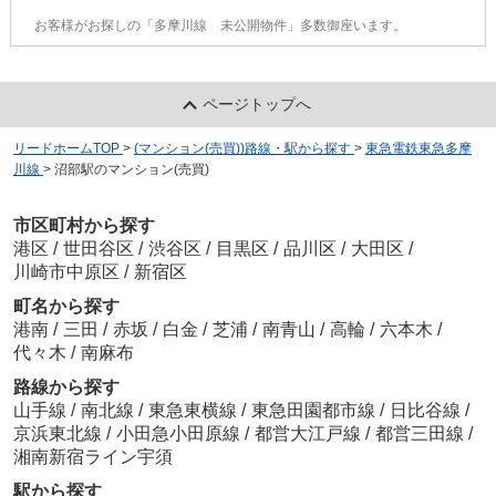
お客様がお探しの「多摩川線 未公開物件」多数御座います。
ページトップへ
リードホームTOP
>
(マンション(売買))路線・駅から探す
>
東急電鉄東急多摩
川線
>
沼部駅のマンション(売買)
市区町村から探す
港区
/
世田谷区
/
渋谷区
/
目黒区
/
品川区
/
大田区
/
川崎市中原区
/
新宿区
町名から探す
港南
/
三田
/
赤坂
/
白金
/
芝浦
/
南青山
/
高輪
/
六本木
/
代々木
/
南麻布
路線から探す
山手線
/
南北線
/
東急東横線
/
東急田園都市線
/
日比谷線
/
京浜東北線
/
小田急小田原線
/
都営大江戸線
/
都営三田線
/
湘南新宿ライン宇須
駅から探す