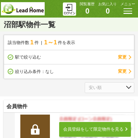
閲覧履歴
お気に入り
メニュー
0
0
沼部駅物件一覧
1
1～1
該当物件数
件
件を表示
駅で絞り込む
変更
変更
絞り込み条件：
なし
会員物件
会員登録をして限定物件を見る