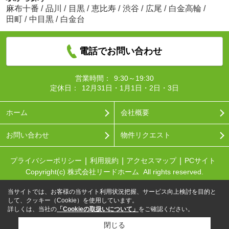
麻布十番
/
品川
/
目黒
/
恵比寿
/
渋谷
/
広尾
/
白金高輪
/
田町
/
中目黒
/
白金台
電話でお問い合わせ
営業時間：
9:30～19:30
定休日：
12月31日・1月1日・2日・3日
ホーム
会社概要
お問い合わせ
物件リクエスト
プライバシーポリシー
利用規約
アクセスマップ
PCサイト
Copyright(c) 株式会社リードホーム All rights reserved.
当サイトでは、お客様の当サイト利用状況把握、サービス向上検討を目的と
して、クッキー（Cookie）を使用しています。
詳しくは、当社の
「Cookieの取扱いについて」
をご確認ください。
閉じる