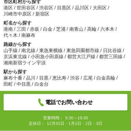
市区町村から探す
港区
/
世田谷区
/
渋谷区
/
目黒区
/
品川区
/
大田区
/
川崎市中原区
/
新宿区
町名から探す
港南
/
三田
/
赤坂
/
白金
/
芝浦
/
南青山
/
高輪
/
六本木
/
代々木
/
南麻布
路線から探す
山手線
/
南北線
/
東急東横線
/
東急田園都市線
/
日比谷線
/
京浜東北線
/
小田急小田原線
/
都営大江戸線
/
都営三田線
/
湘南新宿ライン宇須
駅から探す
麻布十番
/
品川
/
目黒
/
恵比寿
/
渋谷
/
広尾
/
白金高輪
/
田町
/
中目黒
/
白金台
電話でお問い合わせ
営業時間：
9:30～19:30
定休日：
12月31日・1月1日・2日・3日