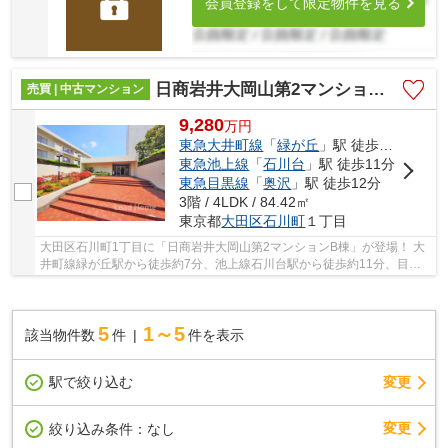
会員登録をして限定物件を見る
日商岩井大岡山第2マンションB棟
売買 | 中古マンション
9,280
万
円
東急大井町線
「
緑が丘
」駅 徒歩7分
東急池上線
「
石川台
」駅 徒歩11分
東急目黒線
「
奥沢
」駅 徒歩12分
3階 / 4LDK / 84.42㎡
東京都
大田区
石川町
１丁目
大田区石川町1丁目に「日商岩井大岡山第2マンションB棟」が登場！ 大
井町線緑が丘駅から徒歩約7分、池上線石川台駅から徒歩約11分、目黒
線奥沢駅から徒歩約12分。 3路線3駅利用可能な...
5
1～5
該当物件数
件
件を表示
駅で絞り込む
変更
変更
絞り込み条件：
なし