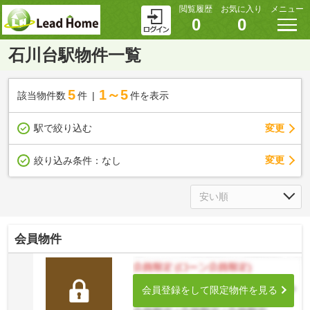
閲覧履歴
お気に入り
メニュー
0
0
石川台駅物件一覧
5
1～5
該当物件数
件
件を表示
駅で絞り込む
変更
変更
絞り込み条件：
なし
会員物件
会員登録をして限定物件を見る