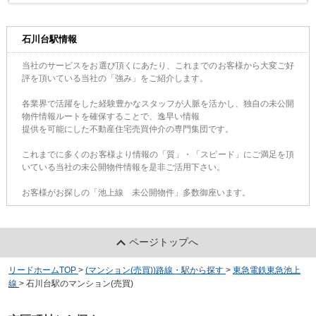
石川台駅情報
当社のサービスをお選び頂くにあたり、これまでのお客様から大変ご好
評を頂いている当社の「強み」をご紹介します。
各業界で活躍をした経験豊かなスタッフが人脈を活かし、独自の未公開
物件情報ルートを確保することで、逸早い情報
提供を可能にした不動産住宅売買仲介の専門集団です。
これまでに多くのお客様より情報の「質」・「スピード」にご満足を頂
いている当社の未公開物件情報を是非ご活用下さい。
お客様がお探しの「池上線 未公開物件」多数御座います。
ページトップへ
リードホームTOP
>
(マンション(売買))路線・駅から探す
>
東急電鉄東急池上
線
>
石川台駅のマンション(売買)