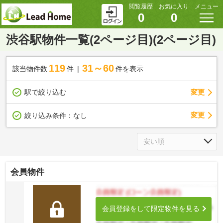
閲覧履歴
お気に入り
メニュー
0
0
渋谷駅物件一覧(2ページ目)(2ページ目)
119
31～60
該当物件数
件
件を表示
駅で絞り込む
変更
変更
絞り込み条件：
なし
会員物件
会員登録をして限定物件を見る