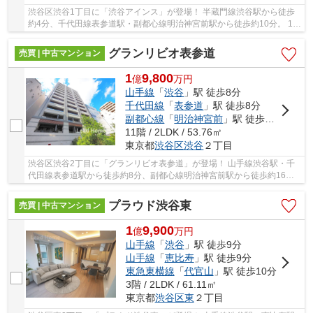
渋谷区渋谷1丁目に「渋谷アインス」が登場！ 半蔵門線渋谷駅から徒歩
約4分、千代田線表参道駅・副都心線明治神宮前駅から徒歩約10分。 10
路線3駅利用可能な大変便利な立地に位置した物...
グランリビオ表参道
売買 | 中古マンション
1
9,800
億
万
円
山手線
「
渋谷
」駅 徒歩8分
千代田線
「
表参道
」駅 徒歩8分
副都心線
「
明治神宮前
」駅 徒歩16分
11階 / 2LDK / 53.76㎡
東京都
渋谷区
渋谷
２丁目
渋谷区渋谷2丁目に「グランリビオ表参道」が登場！ 山手線渋谷駅・千
代田線表参道駅から徒歩約8分、副都心線明治神宮前駅から徒歩約16
分。 10路線3駅利用可能な大変便利な立地に位置し...
プラウド渋谷東
売買 | 中古マンション
1
9,900
億
万
円
山手線
「
渋谷
」駅 徒歩9分
山手線
「
恵比寿
」駅 徒歩9分
東急東横線
「
代官山
」駅 徒歩10分
3階 / 2LDK / 61.11㎡
東京都
渋谷区
東
２丁目