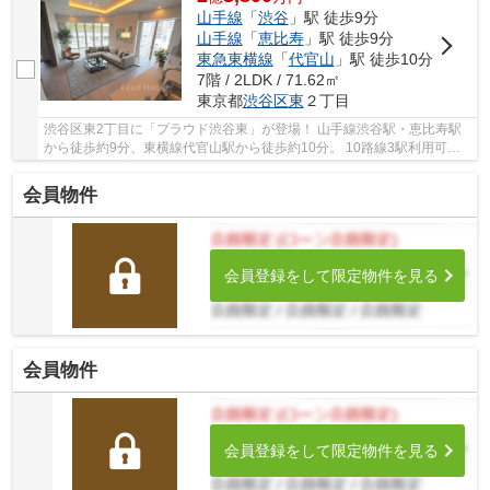
山手線
「
渋谷
」駅 徒歩9分
山手線
「
恵比寿
」駅 徒歩9分
東急東横線
「
代官山
」駅 徒歩10分
7階 / 2LDK / 71.62㎡
東京都
渋谷区
東
２丁目
渋谷区東2丁目に「プラウド渋谷東」が登場！ 山手線渋谷駅・恵比寿駅
から徒歩約9分、東横線代官山駅から徒歩約10分。 10路線3駅利用可能
な大変便利な立地に位置した物件です。 駅徒歩...
会員物件
会員登録をして限定物件を見る
会員物件
会員登録をして限定物件を見る