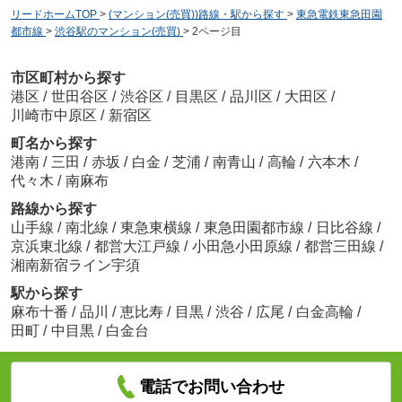
リードホームTOP
>
(マンション(売買))路線・駅から探す
>
東急電鉄東急田園
都市線
>
渋谷駅のマンション(売買)
>
2ページ目
市区町村から探す
港区
/
世田谷区
/
渋谷区
/
目黒区
/
品川区
/
大田区
/
川崎市中原区
/
新宿区
町名から探す
港南
/
三田
/
赤坂
/
白金
/
芝浦
/
南青山
/
高輪
/
六本木
/
代々木
/
南麻布
路線から探す
山手線
/
南北線
/
東急東横線
/
東急田園都市線
/
日比谷線
/
京浜東北線
/
都営大江戸線
/
小田急小田原線
/
都営三田線
/
湘南新宿ライン宇須
駅から探す
麻布十番
/
品川
/
恵比寿
/
目黒
/
渋谷
/
広尾
/
白金高輪
/
田町
/
中目黒
/
白金台
電話でお問い合わせ