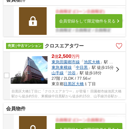
会員登録をして限定物件を見る
クロスエアタワー
売買 | 中古マンション
2
2,500
億
万
円
東急田園都市線
「
池尻大橋
」駅 徒歩5分
東急東横線
「
中目黒
」駅 徒歩15分
山手線
「
渋谷
」駅 徒歩18分
27階 / 2LDK / 77.56㎡
東京都
目黒区
大橋
１丁目
目黒区大橋1丁目に「クロスエアタワー」が登場！ 田園都市線池尻大橋
駅から徒歩約5分、東横線中目黒駅から徒歩約15分、山手線渋谷駅から
徒歩約18分。 10路線3駅利用可能な大変便利な立...
会員物件