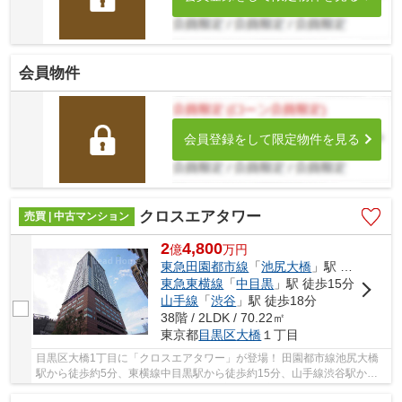
会員物件
会員登録をして限定物件を見る
クロスエアタワー
売買 | 中古マンション
2
4,800
億
万
円
東急田園都市線
「
池尻大橋
」駅 徒歩5分
東急東横線
「
中目黒
」駅 徒歩15分
山手線
「
渋谷
」駅 徒歩18分
38階 / 2LDK / 70.22㎡
東京都
目黒区
大橋
１丁目
目黒区大橋1丁目に「クロスエアタワー」が登場！ 田園都市線池尻大橋
駅から徒歩約5分、東横線中目黒駅から徒歩約15分、山手線渋谷駅から
徒歩約18分。 10路線3駅利用可能な大変便利な立...