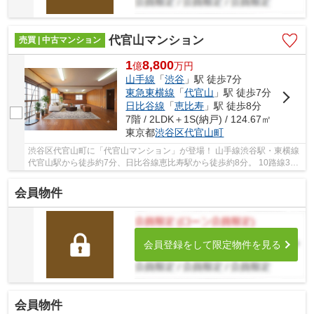
代官山マンション
売買 | 中古マンション
1
8,800
億
万
円
山手線
「
渋谷
」駅 徒歩7分
東急東横線
「
代官山
」駅 徒歩7分
日比谷線
「
恵比寿
」駅 徒歩8分
7階 / 2LDK＋1S(納戸) / 124.67㎡
東京都
渋谷区
代官山町
渋谷区代官山町に「代官山マンション」が登場！ 山手線渋谷駅・東横線
代官山駅から徒歩約7分、日比谷線恵比寿駅から徒歩約8分。 10路線3駅
利用可能な大変便利な立地に位置した物件です...
会員物件
会員登録をして限定物件を見る
会員物件