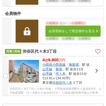
会員物件
会員登録をして限定物件を見る
渋谷区代々木3丁目
売買 | 売地
4
9,800
億
万
円
小田急小田原線
「
南新宿
」駅 徒歩6分
山手線
「
新宿
」駅 徒歩11分
山手線
「
代々木
」駅 徒歩11分
113.81㎡(34.42坪)
東京都
渋谷区
代々木
３丁目
渋谷区代々木3丁目に土地が登場！ 小田急線南新宿駅から徒歩約6分、山
手線新宿駅・代々木駅から徒歩約11分！ 11路線3駅利用可能な大変便利
な立地に位置した物件です。 駅徒歩約6分。土...