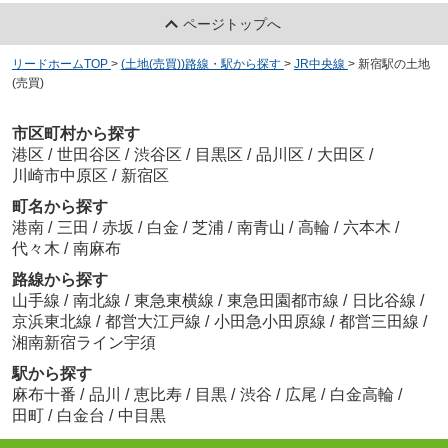
ページトップへ
リードホームTOP
>
(土地(売買))路線・駅から探す
>
JR中央線
>
新宿駅の土地
(売買)
市区町村から探す
港区
/
世田谷区
/
渋谷区
/
目黒区
/
品川区
/
大田区
/
川崎市中原区
/
新宿区
町名から探す
港南
/
三田
/
赤坂
/
白金
/
芝浦
/
南青山
/
高輪
/
六本木
/
代々木
/
南麻布
路線から探す
山手線
/
南北線
/
東急東横線
/
東急田園都市線
/
日比谷線
/
京浜東北線
/
都営大江戸線
/
小田急小田原線
/
都営三田線
/
湘南新宿ライン宇須
駅から探す
麻布十番
/
品川
/
恵比寿
/
目黒
/
渋谷
/
広尾
/
白金高輪
/
田町
/
白金台
/
中目黒