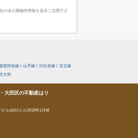
社の未公開物件情報を是非ご活用下さ
急世田谷線
/
山手線
/
日比谷線
/
京王線
沢大学
・大田区の不動産はリ
ビル(自社ビル2019年1月竣