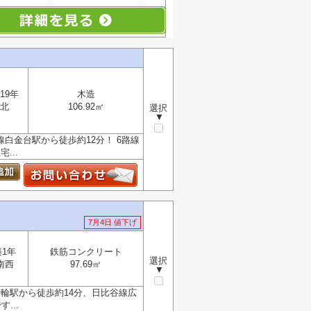
19年
木造
北
106.92㎡
選択
▼
白金台駅から徒歩約12分！ 6路線
...
7月4日 値下げ
築1年
鉄筋コンクリート
選択
南西
97.69㎡
▼
輪駅から徒歩約14分、日比谷線広
...