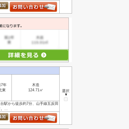
築7年
木造
北東
124.71㎡
選択
▼
金台駅から徒歩約7分、山手線五反田
...