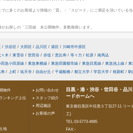
までに多くのお客様より情報の「質」・「スピード」にご満足を頂いている当
様がお探しの「三田線 未公開物件」多数御座います。
区
/
渋谷区
/
大田区
/
品川区
/
港区
/
川崎市中原区
代々木
/
東雪谷
/
世田谷
/
赤堤
/
恵比寿
/
等々力
/
松原
/
南馬込
小田急小田原線
/
東急東横線
/
東急田園都市線
/
東急目黒線
/
東急池上線
/
東
比寿
/
上町
/
祐天寺
/
自由が丘
/
千歳船橋
/
都立大学
/
学芸大学
/
桜新町
/
駒
目黒・港・渋谷・世田谷・品川
開物件
お問い合わせ
ードホームへ
ランキング上位
スタッフ紹介
周辺施設
東京都目黒区中目黒５丁目27-11 リード
お客様の声
工)
TEL:03-5773-4885
土地
FAX:-