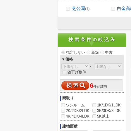
芝公園
白金高
(1)
指定しない
新築
中古
▼価格
～
値下げ物件
6
件が該当
間取り
ワンルーム
1K/1DK/1LDK
2K/2DK/2LDK
3K/3DK/3LDK
4K/4DK/4LDK
5K以上
建物面積