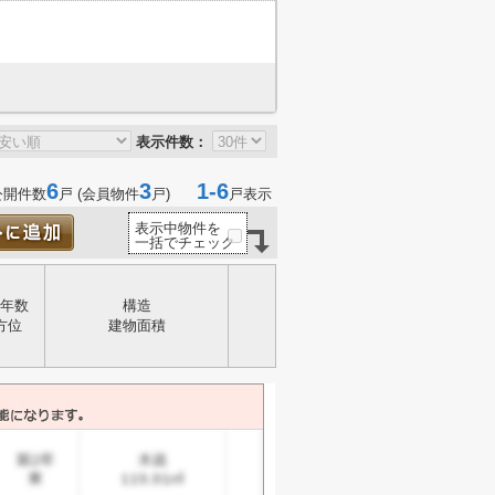
表示件数：
6
3
1-6
公開件数
戸 (会員物件
戸)
戸表示
表示中物件を
一括でチェック
年数
構造
方位
建物面積