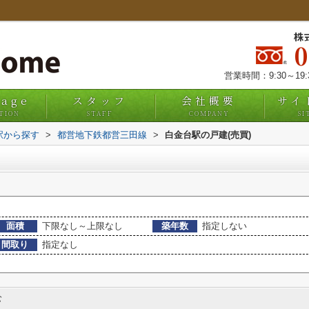
株
営業時間：9:30～19
uage
スタッフ
会社概要
サイ
TION
STAFF
COMPANY
SI
・駅から探す
>
都営地下鉄都営三田線
>
白金台駅の戸建(売買)
面積
下限なし～上限なし
築年数
指定しない
間取り
指定なし
む