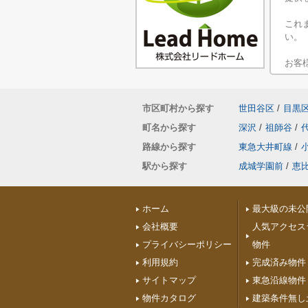
これ
い。
お客
市区町村から探す
世田谷区
/
目黒
町名から探す
深沢
/
祖師谷
/
路線から探す
東急大井町線
/
駅から探す
成城学園前
/
恵
ホーム
最大級の未公
会社概要
人気アクセス
プライバシーポリシー
物件
利用規約
完成済み物件
サイトマップ
東急沿線物件
物件カタログ
建築条件無し