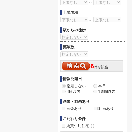
～
土地面積
～
駅からの徒歩
築年数
6
件が該当
情報公開日
指定しない
本日
3日以内
1週間以内
画像・動画あり
画像あり
動画あり
こだわり条件
賃貸併用住宅
(-)