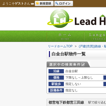
新規登録
ログイン
ようこそ
ゲスト
さん
ホーム
Lang
HOME
TRANSLA
リードホームTOP
>
(戸建(売買))路線
白金台駅物件一覧
沿線
白金台駅
価格
下限なし～上限なし
駅徒歩
指定しない
設備条件
指定なし
都営地下鉄都営三田線
駅で絞り込