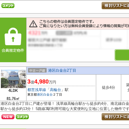
港区白金台2丁目
中古一戸建
3
4,980
億
万円
徒歩4分
都営浅草線
「
高輪台
」駅
4LDK
東京都
港区
白金台
２丁目
81.76㎡
港区白金台2丁目に戸建が登場！ 浅草線高輪台駅から徒歩約4分、南北線白
駅から徒歩約13分！ 5路線3駅利用可能な大変便利な立地に位置した物件です。