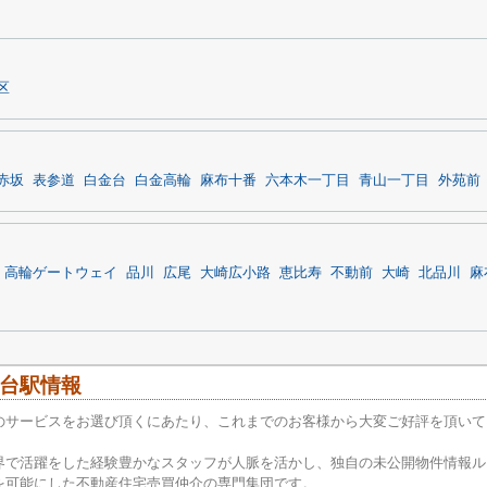
区
赤坂
表参道
白金台
白金高輪
麻布十番
六本木一丁目
青山一丁目
外苑前
高輪ゲートウェイ
品川
広尾
大崎広小路
恵比寿
不動前
大崎
北品川
麻
台駅情報
のサービスをお選び頂くにあたり、これまでのお客様から大変ご好評を頂いて
界で活躍をした経験豊かなスタッフが人脈を活かし、独自の未公開物件情報ル
を可能にした不動産住宅売買仲介の専門集団です。