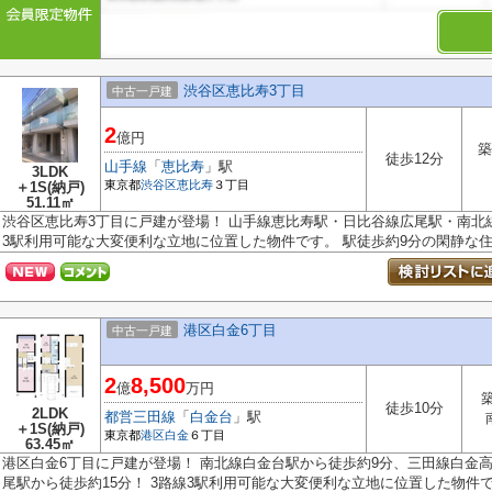
渋谷区恵比寿3丁目
中古一戸建
2
億円
築
徒歩12分
山手線
「
恵比寿
」駅
3LDK
東京都
渋谷区
恵比寿
３丁目
＋1S(納戸)
51.11㎡
渋谷区恵比寿3丁目に戸建が登場！ 山手線恵比寿駅・日比谷線広尾駅・南北線
3駅利用可能な大変便利な立地に位置した物件です。 駅徒歩約9分の閑静な住宅
港区白金6丁目
中古一戸建
2
8,500
億
万円
徒歩10分
2LDK
都営三田線
「
白金台
」駅
＋1S(納戸)
東京都
港区
白金
６丁目
63.45㎡
港区白金6丁目に戸建が登場！ 南北線白金台駅から徒歩約9分、三田線白金高
尾駅から徒歩約15分！ 3路線3駅利用可能な大変便利な立地に位置した物件です