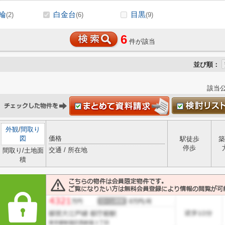
輪
白金台
目黒
(2)
(6)
(9)
6
件が該当
並び順：
該当
外観
/
間取り
図
価格
駅徒歩
築
停歩
交通 / 所在地
間取り/土地面
積