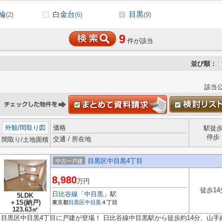
輪
白金台
目黒
(2)
(6)
(9)
9
件が該当
並び順：
該当
外観
/
間取り図
価格
駅徒
停歩
交通 / 所在地
間取り/土地面積
目黒区中目黒4丁目
中古一戸建
8,980
万円
徒歩14
日比谷線
「
中目黒
」駅
5LDK
＋1S(納戸)
東京都
目黒区
中目黒
４丁目
123.63㎡
目黒区中目黒4丁目に戸建が登場！ 日比谷線中目黒駅から徒歩約14分、山手