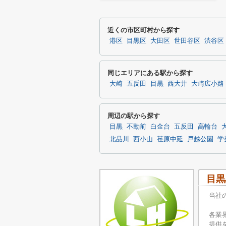
近くの市区町村から探す
港区
目黒区
大田区
世田谷区
渋谷区
同じエリアにある駅から探す
大崎
五反田
目黒
西大井
大崎広小路
周辺の駅から探す
目黒
不動前
白金台
五反田
高輪台
北品川
西小山
荏原中延
戸越公園
学
目黒
当社
各業
提供