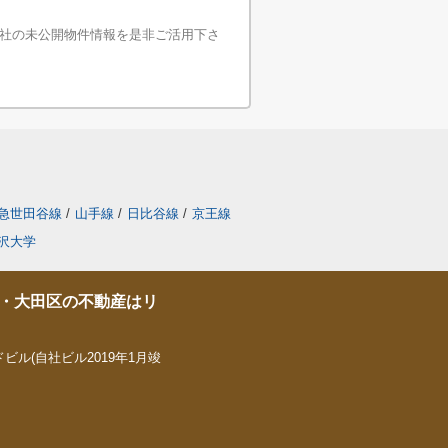
社の未公開物件情報を是非ご活用下さ
急世田谷線
/
山手線
/
日比谷線
/
京王線
沢大学
・大田区の不動産はリ
ビル(自社ビル2019年1月竣