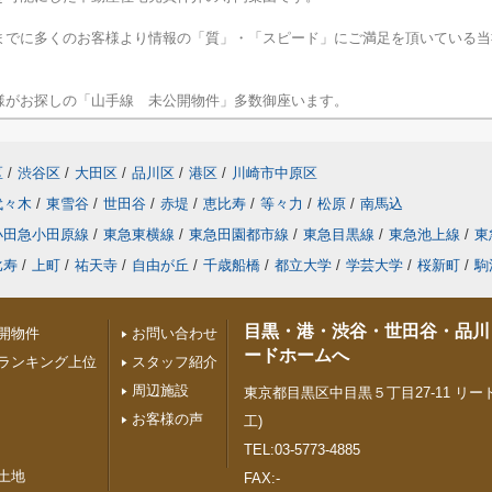
までに多くのお客様より情報の「質」・「スピード」にご満足を頂いている当
様がお探しの「山手線 未公開物件」多数御座います。
区
/
渋谷区
/
大田区
/
品川区
/
港区
/
川崎市中原区
代々木
/
東雪谷
/
世田谷
/
赤堤
/
恵比寿
/
等々力
/
松原
/
南馬込
小田急小田原線
/
東急東横線
/
東急田園都市線
/
東急目黒線
/
東急池上線
/
東
比寿
/
上町
/
祐天寺
/
自由が丘
/
千歳船橋
/
都立大学
/
学芸大学
/
桜新町
/
駒
目黒・港・渋谷・世田谷・品川
開物件
お問い合わせ
ードホームへ
ランキング上位
スタッフ紹介
周辺施設
東京都目黒区中目黒５丁目27-11 リード
お客様の声
工)
TEL:03-5773-4885
土地
FAX:-