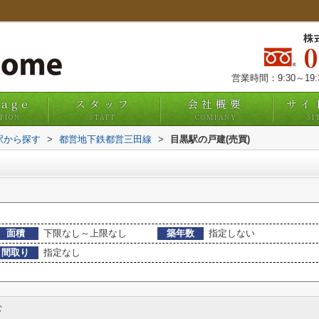
株
営業時間：9:30～19
uage
スタッフ
会社概要
サイ
TION
STAFF
COMPANY
SI
・駅から探す
>
都営地下鉄都営三田線
>
目黒駅の戸建(売買)
面積
下限なし～上限なし
築年数
指定しない
間取り
指定なし
む