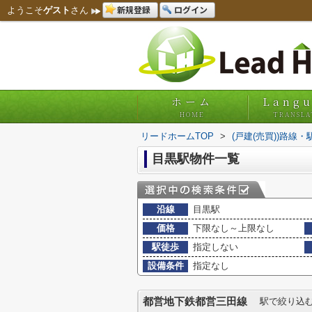
新規登録
ログイン
ようこそ
ゲスト
さん
ホーム
Lang
HOME
TRANSLA
リードホームTOP
>
(戸建(売買))路線
目黒駅物件一覧
沿線
目黒駅
価格
下限なし～上限なし
駅徒歩
指定しない
設備条件
指定なし
都営地下鉄都営三田線
駅で絞り込