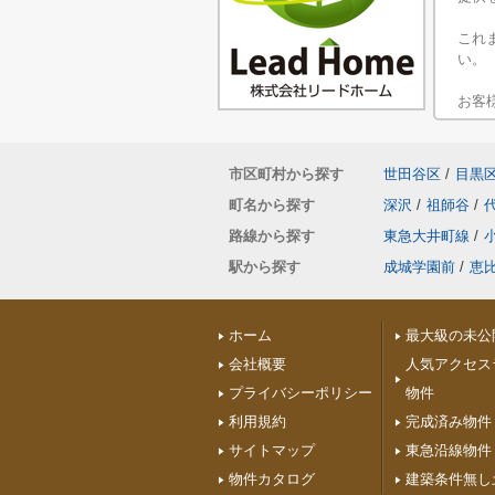
これ
い。
お客
市区町村から探す
世田谷区
/
目黒
町名から探す
深沢
/
祖師谷
/
路線から探す
東急大井町線
/
駅から探す
成城学園前
/
恵
ホーム
最大級の未公
会社概要
人気アクセス
プライバシーポリシー
物件
利用規約
完成済み物件
サイトマップ
東急沿線物件
物件カタログ
建築条件無し