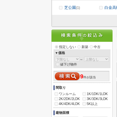
芝公園
白金高
(1)
指定しない
新築
中古
▼価格
～
値下げ物件
9
件が該当
間取り
ワンルーム
1K/1DK/1LDK
2K/2DK/2LDK
3K/3DK/3LDK
4K/4DK/4LDK
5K以上
建物面積