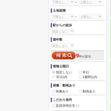
～
土地面積
～
駅からの徒歩
築年数
9
件が該当
情報公開日
指定しない
本日
3日以内
1週間以内
画像・動画あり
画像あり
動画あり
こだわり条件
賃貸併用住宅
(-)