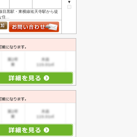
▼
手線目黒駅・東横線祐天寺駅から徒
...