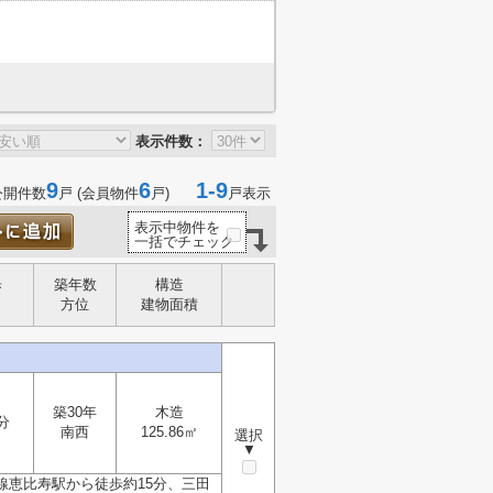
表示件数：
9
6
1-9
公開件数
戸 (会員物件
戸)
戸表示
表示中物件を
一括でチェック
歩
築年数
構造
方位
建物面積
築30年
木造
分
南西
125.86㎡
選択
▼
線恵比寿駅から徒歩約15分、三田