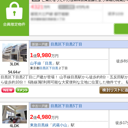
目黒区下目黒2丁目
新築一戸建
1
9,980
億
万円
徒歩8
山手線
「
目黒
」駅
3LDK
東京都
目黒区
下目黒
２丁目
54.64㎡
目黒区下目黒2丁目に戸建が登場！ 山手線目黒駅から徒歩約8分・五反田駅か
ら徒歩約10分！ 6路線3駅利用可能な大変便利な立地に位置した物件です。 駅徒
目黒区下目黒5丁目
中古一戸建
2
4,980
億
万円
徒歩17
東急目黒線
「
武蔵小山
」駅
4LDK