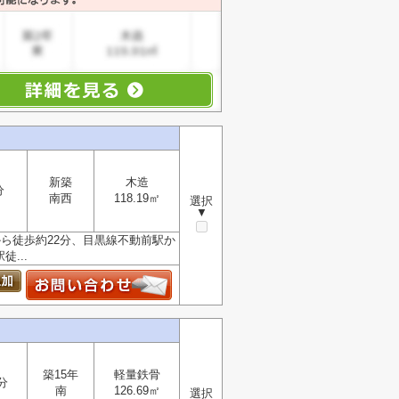
新築
木造
分
南西
118.19㎡
選択
▼
ら徒歩約22分、目黒線不動前駅か
...
築15年
軽量鉄骨
分
南
126.69㎡
選択