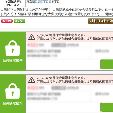
＋2S(納戸)
東京都
目黒区
下目黒
５丁目
197.84㎡
目黒区下目黒5丁目に戸建が登場！ 目黒線武蔵小山駅から徒歩約17分、山
歩約21分！ 5路線3駅利用可能な大変便利な立地に位置した物件です。 閑静な住