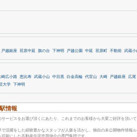
戸越銀座
荏原中延
旗の台
下神明
戸越公園
中延
荏原町
不動前
武蔵小
大崎広小路
恵比寿
武蔵小山
中目黒
白金高輪
代官山
大崎
戸越銀座
広尾
芸大学
下神明
駅情報
のサービスをお選び頂くにあたり、これまでのお客様から大変ご好評を頂いて
界で活躍をした経験豊かなスタッフが人脈を活かし、独自の未公開物件情報ル
を可能にした不動産住宅売買仲介の専門集団です。