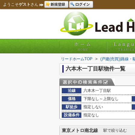
新規登録
ログイン
ようこそ
ゲスト
さん
ホーム
Lang
HOME
TRANSLA
リードホームTOP
>
(戸建(売買))路線
六本木一丁目駅物件一覧
沿線
六本木一丁目駅
価格
下限なし～上限なし
駅徒歩
指定しない
設備条件
指定なし
東京メトロ南北線
駅で絞り込む