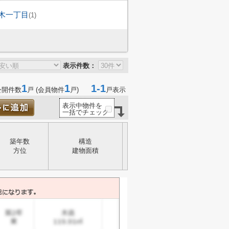
木一丁目
(1)
表示件数：
1
1
1-1
公開件数
戸 (会員物件
戸)
戸表示
表示中物件を
一括でチェック
築年数
構造
方位
建物面積