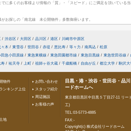
までに多くのお客様より情報の「質」・「スピード」にご満足を頂いている当
様がお探しの「南北線 未公開物件」多数御座います。
区
/
渋谷区
/
大田区
/
品川区
/
港区
/
川崎市中原区
代々木
/
東雪谷
/
世田谷
/
赤堤
/
恵比寿
/
等々力
/
南馬込
/
松原
小田急小田原線
/
東急東横線
/
東急田園都市線
/
東急目黒線
/
東急世田谷線
/
比寿
/
祐天寺
/
上町
/
祖師ヶ谷大蔵
/
千歳船橋
/
自由が丘
/
都立大学
/
駒沢大
目黒・港・渋谷・世田谷・品川
開物件
お問い合わせ
ードホームへ
ランキング上位
スタッフ紹介
周辺施設
東京都目黒区中目黒５丁目27-11 リード
お客様の声
工)
TEL:03-5773-4885
土地
FAX:-
Copyright(c) 株式会社リードホーム