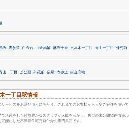
区
赤坂
表参道
白金台
白金高輪
麻布十番
六本木一丁目
青山一丁目
外苑前
青山一丁目
芝公園
外苑前
広尾
表参道
白金高輪
木一丁目駅情報
のサービスをお選び頂くにあたり、これまでのお客様から大変ご好評を頂いて
界で活躍をした経験豊かなスタッフが人脈を活かし、独自の未公開物件情報ル
を可能にした不動産住宅売買仲介の専門集団です。