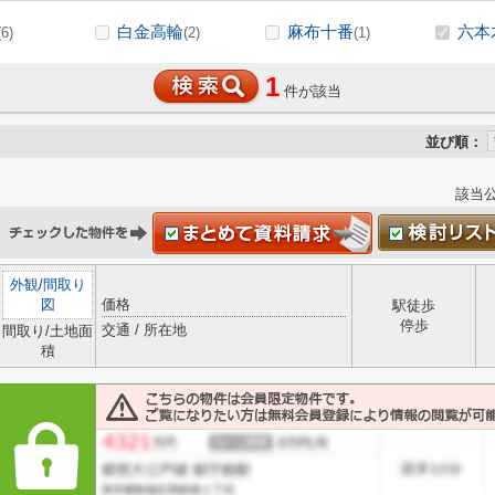
白金高輪
麻布十番
六本
(6)
(2)
(1)
1
件が該当
並び順：
該当
外観
/
間取り
図
価格
駅徒歩
停歩
交通 / 所在地
間取り/土地面
積