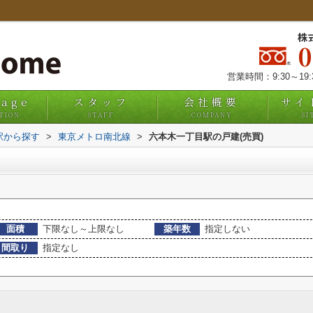
株
営業時間：9:30～19
uage
スタッフ
会社概要
サイ
TION
STAFF
COMPANY
SI
・駅から探す
>
東京メトロ南北線
>
六本木一丁目駅の戸建(売買)
面積
下限なし～上限なし
築年数
指定しない
間取り
指定なし