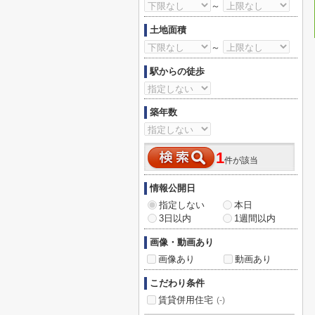
～
土地面積
～
駅からの徒歩
築年数
1
件が該当
情報公開日
指定しない
本日
3日以内
1週間以内
画像・動画あり
画像あり
動画あり
こだわり条件
賃貸併用住宅
(-)