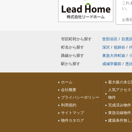
これ
い。
お客
市区町村から探す
世田谷区
/
目黒
町名から探す
深沢
/
祖師谷
/
路線から探す
東急大井町線
/
駅から探す
成城学園前
/
恵
ホーム
最大級の未公
会社概要
人気アクセス
プライバシーポリシー
物件
利用規約
完成済み物件
サイトマップ
東急沿線物件
物件カタログ
建築条件無し