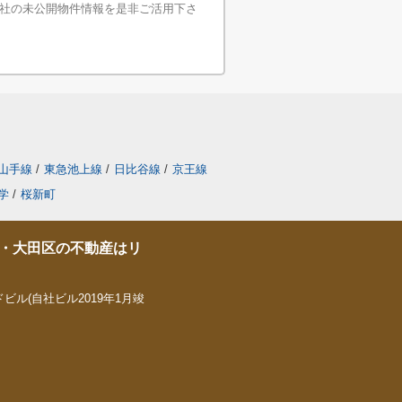
社の未公開物件情報を是非ご活用下さ
山手線
/
東急池上線
/
日比谷線
/
京王線
学
/
桜新町
・大田区の不動産はリ
ビル(自社ビル2019年1月竣