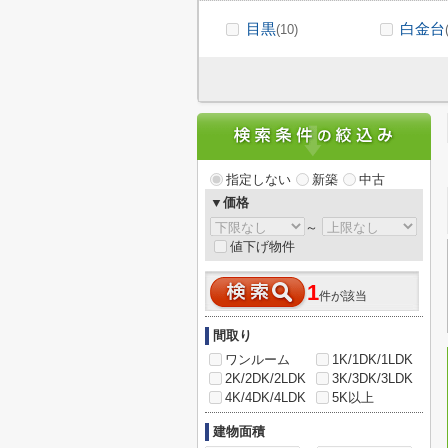
目黒
白金台
(10)
指定しない
新築
中古
▼価格
～
値下げ物件
1
件が該当
間取り
ワンルーム
1K/1DK/1LDK
2K/2DK/2LDK
3K/3DK/3LDK
4K/4DK/4LDK
5K以上
建物面積