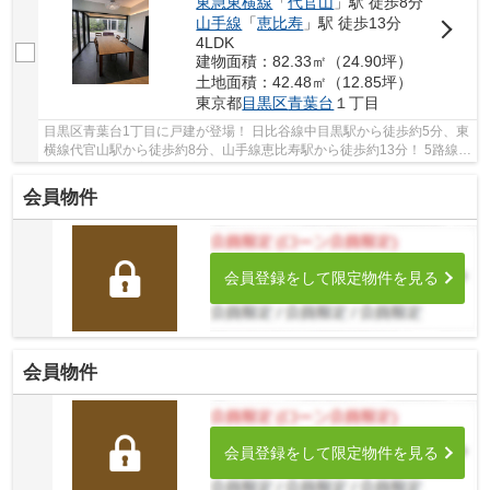
東急東横線
「
代官山
」駅 徒歩8分
山手線
「
恵比寿
」駅 徒歩13分
4LDK
建物面積：82.33㎡（24.90坪）
土地面積：42.48㎡（12.85坪）
東京都
目黒区
青葉台
１丁目
目黒区青葉台1丁目に戸建が登場！ 日比谷線中目黒駅から徒歩約5分、東
横線代官山駅から徒歩約8分、山手線恵比寿駅から徒歩約13分！ 5路線3
駅利用可能な大変便利な立地に位置した物件で...
会員物件
会員登録をして限定物件を見る
会員物件
会員登録をして限定物件を見る