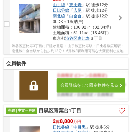
山手線
「
恵比寿
」駅 徒歩12分
日比谷線
「
広尾
」駅 徒歩12分
南北線
「
白金台
」駅 徒歩12分
3LDK＋1S(納戸)
建物面積：106.92㎡（32.34坪）
土地面積：51.11㎡（15.46坪）
東京都
渋谷区
恵比寿
３丁目
渋谷区恵比寿3丁目に戸建が登場！ 山手線恵比寿駅・日比谷線広尾駅・
南北線白金台駅から徒歩約12分！ 6路線3駅利用可能な大変便利な立地に
位置した物件です。 駅徒歩約9分の閑静な住宅...
会員物件
会員登録をして限定物件を見る
目黒区青葉台1丁目
売買 | 中古一戸建
2
8,880
億
万
円
日比谷線
「
中目黒
」駅 徒歩5分