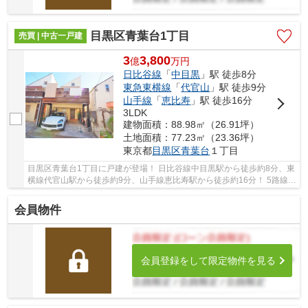
目黒区青葉台1丁目
売買 | 中古一戸建
3
3,800
億
万
円
日比谷線
「
中目黒
」駅 徒歩8分
東急東横線
「
代官山
」駅 徒歩9分
山手線
「
恵比寿
」駅 徒歩16分
3LDK
建物面積：88.98㎡（26.91坪）
土地面積：77.23㎡（23.36坪）
東京都
目黒区
青葉台
１丁目
目黒区青葉台1丁目に戸建が登場！ 日比谷線中目黒駅から徒歩約8分、東
横線代官山駅から徒歩約9分、山手線恵比寿駅から徒歩約16分！ 5路線3
駅利用可能な大変便利な立地に位置した物件で...
会員物件
会員登録をして限定物件を見る