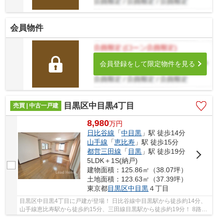
会員物件
会員登録をして限定物件を見る
目黒区中目黒4丁目
売買 | 中古一戸建
8,980
万
円
日比谷線
「
中目黒
」駅 徒歩14分
山手線
「
恵比寿
」駅 徒歩15分
都営三田線
「
目黒
」駅 徒歩19分
5LDK＋1S(納戸)
建物面積：125.86㎡（38.07坪）
土地面積：123.63㎡（37.39坪）
東京都
目黒区
中目黒
４丁目
目黒区中目黒4丁目に戸建が登場！ 日比谷線中目黒駅から徒歩約14分、
山手線恵比寿駅から徒歩約15分、三田線目黒駅から徒歩約19分！ 8路線
3駅利用可能な大変便利な立地に位置した物件で...