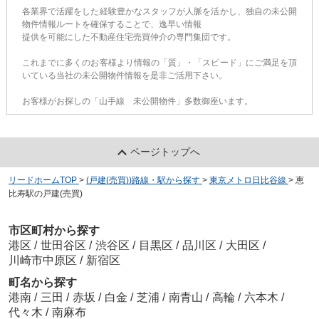
各業界で活躍をした経験豊かなスタッフが人脈を活かし、独自の未公開
物件情報ルートを確保することで、逸早い情報
提供を可能にした不動産住宅売買仲介の専門集団です。
これまでに多くのお客様より情報の「質」・「スピード」にご満足を頂
いている当社の未公開物件情報を是非ご活用下さい。
お客様がお探しの「山手線 未公開物件」多数御座います。
ページトップへ
リードホームTOP
>
(戸建(売買))路線・駅から探す
>
東京メトロ日比谷線
>
恵
比寿駅の戸建(売買)
市区町村から探す
港区
/
世田谷区
/
渋谷区
/
目黒区
/
品川区
/
大田区
/
川崎市中原区
/
新宿区
町名から探す
港南
/
三田
/
赤坂
/
白金
/
芝浦
/
南青山
/
高輪
/
六本木
/
代々木
/
南麻布