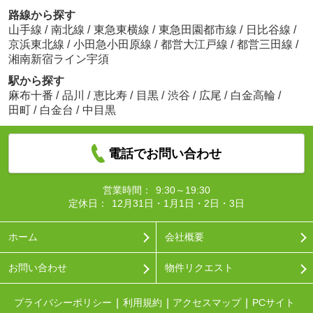
路線から探す
山手線
/
南北線
/
東急東横線
/
東急田園都市線
/
日比谷線
/
京浜東北線
/
小田急小田原線
/
都営大江戸線
/
都営三田線
/
湘南新宿ライン宇須
駅から探す
麻布十番
/
品川
/
恵比寿
/
目黒
/
渋谷
/
広尾
/
白金高輪
/
田町
/
白金台
/
中目黒
電話でお問い合わせ
営業時間：
9:30～19:30
定休日：
12月31日・1月1日・2日・3日
ホーム
会社概要
お問い合わせ
物件リクエスト
プライバシーポリシー
利用規約
アクセスマップ
PCサイト