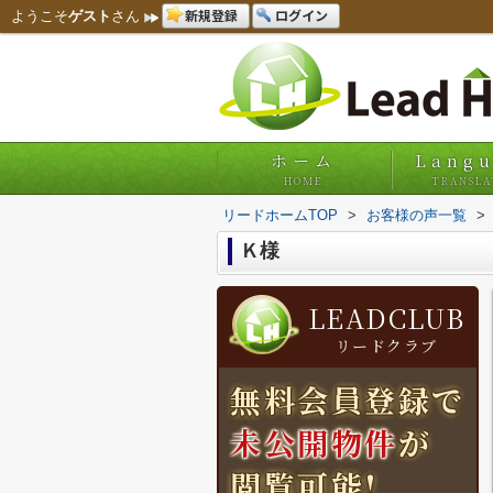
新規登録
ログイン
ようこそ
ゲスト
さん
ホーム
Lang
HOME
TRANSLA
リードホームTOP
>
お客様の声一覧
>
Ｋ様
LEADCLUB
リードクラブ
無料会員登録で
未公開物件
が
閲覧可能!