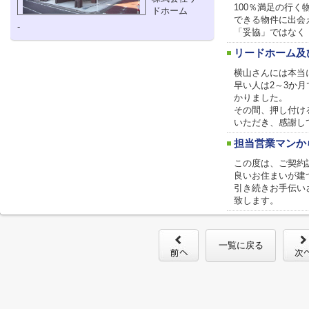
100％満足の行
ドホーム
できる物件に出会
-
「妥協」ではなく
リードホーム及
横山さんには本当
早い人は2～3か
かりました。
その間、押し付け
いただき、感謝し
担当営業マンか
この度は、ご契約
良いお住まいが建
引き続きお手伝い
致します。
一覧に戻る