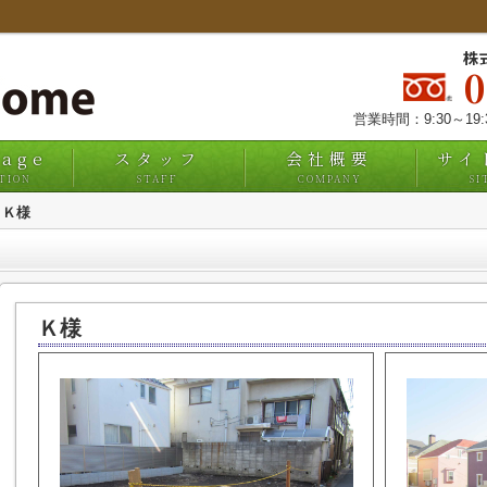
株
営業時間：9:30～19
uage
スタッフ
会社概要
サイ
TION
STAFF
COMPANY
SI
Ｋ様
Ｋ様