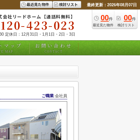
最近見た物件
検討リスト
最終更新：2026年08月07日
式会社リードホーム【通話料無料】
00
00
件
件
0120-423-023
最近見た物件
検討リスト
:30 定休日：12月31日・1月1日・2日・3日
トマップ
お問い合わせ
TE MAP
CONTACT
ご職業
:会社員