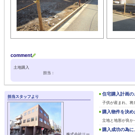
comment
土地購入
担当：
住宅購入計画の
担当スタッフより
子供が産まれ、将
購入物件を決め
立地と地形が良か
購入成功の為に
株式会社リー