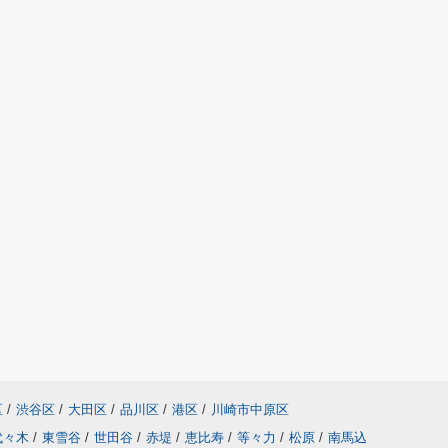
区
/
渋谷区
/
大田区
/
品川区
/
港区
/
川崎市中原区
代々木
/
東雪谷
/
世田谷
/
赤堤
/
恵比寿
/
等々力
/
松原
/
南馬込