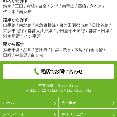
町名から探す
港南
/
三田
/
赤坂
/
白金
/
芝浦
/
南青山
/
高輪
/
六本木
/
代々木
/
南麻布
路線から探す
山手線
/
南北線
/
東急東横線
/
東急田園都市線
/
日比谷線
/
京浜東北線
/
都営大江戸線
/
小田急小田原線
/
都営三田線
/
湘南新宿ライン宇須
駅から探す
麻布十番
/
品川
/
恵比寿
/
目黒
/
渋谷
/
広尾
/
白金高輪
/
田町
/
中目黒
/
白金台
電話でお問い合わせ
営業時間：
9:30～19:30
定休日：
12月31日・1月1日・2日・3日
ホーム
会社概要
お問い合わせ
物件リクエスト