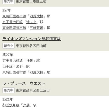
東京都世田谷区三宿
販売中
築7年
東急田園都市線
「
池尻大橋
」駅
京王井の頭線
「
池ノ上
」駅
東急田園都市線
「
三軒茶屋
」駅
ライオンズマンション渋谷道玄坂
東京都渋谷区円山町
販売中
築27年
京王井の頭線
「
神泉
」駅
山手線
「
渋谷
」駅
東急田園都市線
「
池尻大橋
」駅
ラ・プラース ウエスト
東京都品川区西五反田
販売中
築21年
都営浅草線
「
戸越
」駅