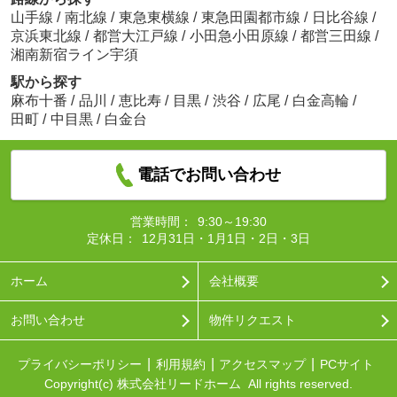
山手線
/
南北線
/
東急東横線
/
東急田園都市線
/
日比谷線
/
京浜東北線
/
都営大江戸線
/
小田急小田原線
/
都営三田線
/
湘南新宿ライン宇須
駅から探す
麻布十番
/
品川
/
恵比寿
/
目黒
/
渋谷
/
広尾
/
白金高輪
/
田町
/
中目黒
/
白金台
電話でお問い合わせ
営業時間：
9:30～19:30
定休日：
12月31日・1月1日・2日・3日
ホーム
会社概要
お問い合わせ
物件リクエスト
プライバシーポリシー
利用規約
アクセスマップ
PCサイト
Copyright(c) 株式会社リードホーム All rights reserved.