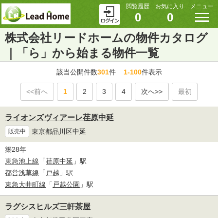
閲覧履歴
お気に入り
メニュー
0
0
株式会社リードホームの物件カタログ
｜「ら」から始まる物件一覧
該当公開件数
301
件
1-100
件表示
<<前へ
1
2
3
4
次へ>>
最初
ライオンズヴィアーレ荏原中延
東京都品川区中延
販売中
築28年
東急池上線
「
荏原中延
」駅
都営浅草線
「
戸越
」駅
東急大井町線
「
戸越公園
」駅
ラグシスヒルズ三軒茶屋