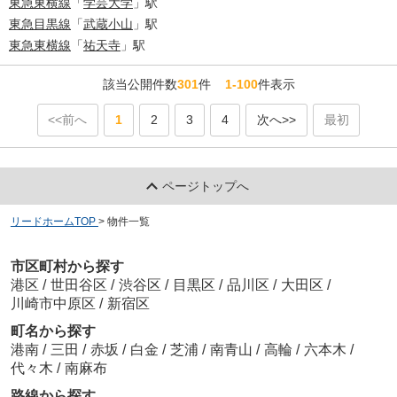
東急東横線
「
学芸大学
」駅
東急目黒線
「
武蔵小山
」駅
東急東横線
「
祐天寺
」駅
該当公開件数
301
件
1-100
件表示
<<前へ
1
2
3
4
次へ>>
最初
ページトップへ
リードホームTOP
>
物件一覧
市区町村から探す
港区
/
世田谷区
/
渋谷区
/
目黒区
/
品川区
/
大田区
/
川崎市中原区
/
新宿区
町名から探す
港南
/
三田
/
赤坂
/
白金
/
芝浦
/
南青山
/
高輪
/
六本木
/
代々木
/
南麻布
路線から探す