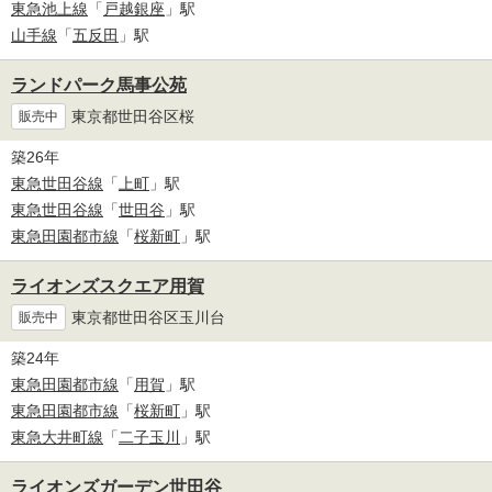
東急池上線
「
戸越銀座
」駅
山手線
「
五反田
」駅
ランドパーク馬事公苑
東京都世田谷区桜
販売中
築26年
東急世田谷線
「
上町
」駅
東急世田谷線
「
世田谷
」駅
東急田園都市線
「
桜新町
」駅
ライオンズスクエア用賀
東京都世田谷区玉川台
販売中
築24年
東急田園都市線
「
用賀
」駅
東急田園都市線
「
桜新町
」駅
東急大井町線
「
二子玉川
」駅
ライオンズガーデン世田谷