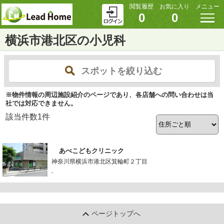
閲覧履歴
お気に入り
メニュー
0
0
横浜市港北区の小児科
スポットを絞り込む
※物件情報の周辺施設紹介のページであり、各店舗への問い合わせは当
社では対応できません。
該当件数
1
件
あべこどもクリニック
神奈川県横浜市港北区箕輪町２丁目
-
ページトップへ