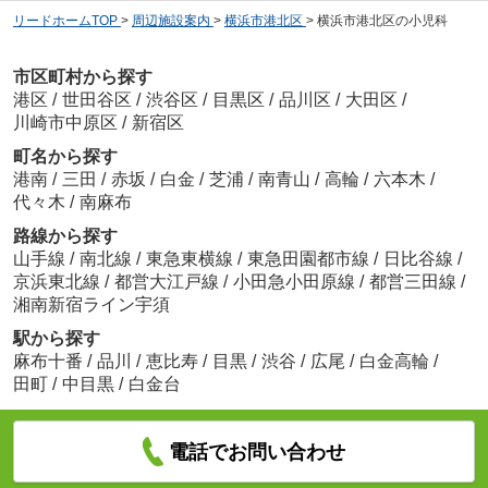
リードホームTOP
>
周辺施設案内
>
横浜市港北区
>
横浜市港北区の小児科
市区町村から探す
港区
/
世田谷区
/
渋谷区
/
目黒区
/
品川区
/
大田区
/
川崎市中原区
/
新宿区
町名から探す
港南
/
三田
/
赤坂
/
白金
/
芝浦
/
南青山
/
高輪
/
六本木
/
代々木
/
南麻布
路線から探す
山手線
/
南北線
/
東急東横線
/
東急田園都市線
/
日比谷線
/
京浜東北線
/
都営大江戸線
/
小田急小田原線
/
都営三田線
/
湘南新宿ライン宇須
駅から探す
麻布十番
/
品川
/
恵比寿
/
目黒
/
渋谷
/
広尾
/
白金高輪
/
田町
/
中目黒
/
白金台
電話でお問い合わせ