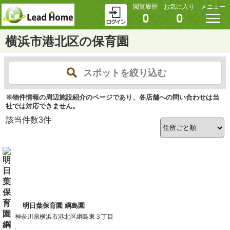
閲覧履歴
お気に入り
メニュー
0
0
横浜市港北区の保育園
スポットを絞り込む
※物件情報の周辺施設紹介のページであり、各店舗への問い合わせは当
社では対応できません。
該当件数
3
件
明日葉保育園 綱島園
神奈川県横浜市港北区綱島東３丁目
-