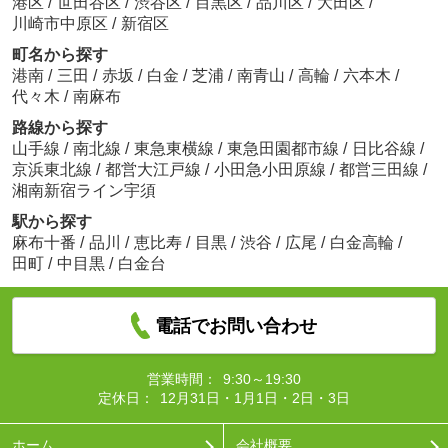
港区
/
世田谷区
/
渋谷区
/
目黒区
/
品川区
/
大田区
/
川崎市中原区
/
新宿区
町名から探す
港南
/
三田
/
赤坂
/
白金
/
芝浦
/
南青山
/
高輪
/
六本木
/
代々木
/
南麻布
路線から探す
山手線
/
南北線
/
東急東横線
/
東急田園都市線
/
日比谷線
/
京浜東北線
/
都営大江戸線
/
小田急小田原線
/
都営三田線
/
湘南新宿ライン宇須
駅から探す
麻布十番
/
品川
/
恵比寿
/
目黒
/
渋谷
/
広尾
/
白金高輪
/
田町
/
中目黒
/
白金台
電話でお問い合わせ
営業時間：
9:30～19:30
定休日：
12月31日・1月1日・2日・3日
ホーム
会社概要