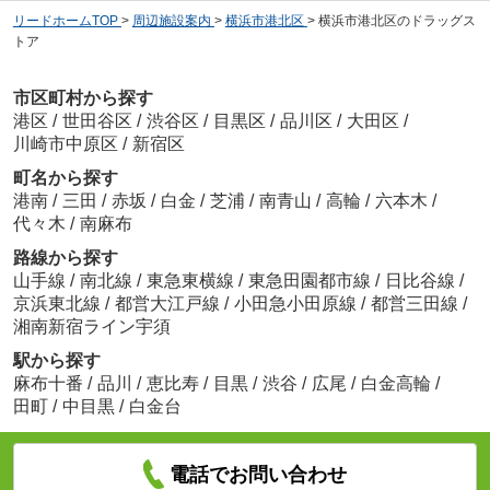
リードホームTOP
>
周辺施設案内
>
横浜市港北区
>
横浜市港北区のドラッグス
トア
市区町村から探す
港区
/
世田谷区
/
渋谷区
/
目黒区
/
品川区
/
大田区
/
川崎市中原区
/
新宿区
町名から探す
港南
/
三田
/
赤坂
/
白金
/
芝浦
/
南青山
/
高輪
/
六本木
/
代々木
/
南麻布
路線から探す
山手線
/
南北線
/
東急東横線
/
東急田園都市線
/
日比谷線
/
京浜東北線
/
都営大江戸線
/
小田急小田原線
/
都営三田線
/
湘南新宿ライン宇須
駅から探す
麻布十番
/
品川
/
恵比寿
/
目黒
/
渋谷
/
広尾
/
白金高輪
/
田町
/
中目黒
/
白金台
電話でお問い合わせ