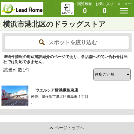
閲覧履歴
お気に入り
メニュー
0
0
横浜市港北区のドラッグストア
スポットを絞り込む
※物件情報の周辺施設紹介のページであり、各店舗への問い合わせは当
社では対応できません。
該当件数
1
件
ウエルシア横浜綱島東店
神奈川県横浜市港北区綱島東４丁目
-
ページトップへ