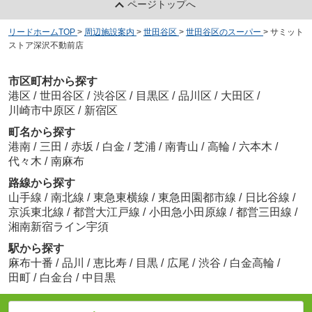
ページトップへ
リードホームTOP
>
周辺施設案内
>
世田谷区
>
世田谷区のスーパー
>
サミット
ストア深沢不動前店
市区町村から探す
港区
/
世田谷区
/
渋谷区
/
目黒区
/
品川区
/
大田区
/
川崎市中原区
/
新宿区
町名から探す
港南
/
三田
/
赤坂
/
白金
/
芝浦
/
南青山
/
高輪
/
六本木
/
代々木
/
南麻布
路線から探す
山手線
/
南北線
/
東急東横線
/
東急田園都市線
/
日比谷線
/
京浜東北線
/
都営大江戸線
/
小田急小田原線
/
都営三田線
/
湘南新宿ライン宇須
駅から探す
麻布十番
/
品川
/
恵比寿
/
目黒
/
広尾
/
渋谷
/
白金高輪
/
田町
/
白金台
/
中目黒