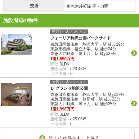
交通
東急大井町線 等々力駅
施設周辺の物件
売買｜中古マンション
フォーリア駒沢公園パークサイド
東急田園都市線「駒沢大学」駅 徒歩19分
東急東横線「都立大学」駅 徒歩24分
東急大井町線「尾山台」駅 徒歩27分
1億1,550万円
間取:
3LDK
建物面積:
- / 23.48坪
土地面積:
- / -
売買｜中古マンション
Ｄ’グランセ駒沢公園
東急田園都市線「駒沢大学」駅 徒歩17分
東急田園都市線「桜新町」駅 徒歩22分
東急大井町線「等々力」駅 徒歩25分
1億1,998万円
間取:
3LDK
建物面積:
- / 25.06坪
土地面積:
- / -
近くの物件をもっと見る