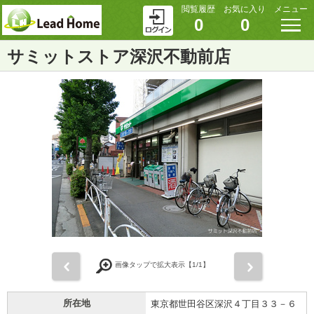
閲覧履歴
お気に入り
メニュー
0
0
サミットストア深沢不動前店
前
次
画像タップで拡大表示【
1
/1】
所在地
東京都世田谷区深沢４丁目３３－６