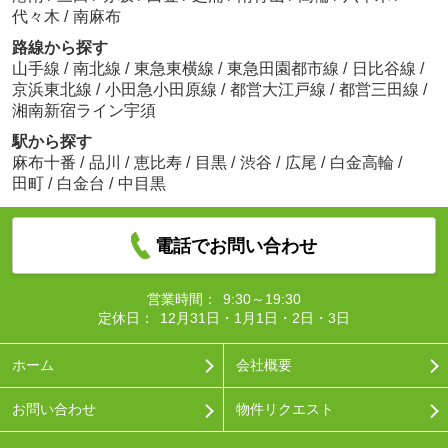
代々木
/
南麻布
路線から探す
山手線
/
南北線
/
東急東横線
/
東急田園都市線
/
日比谷線
/
京浜東北線
/
小田急小田原線
/
都営大江戸線
/
都営三田線
/
湘南新宿ライン宇須
駅から探す
麻布十番
/
品川
/
恵比寿
/
目黒
/
渋谷
/
広尾
/
白金高輪
/
田町
/
白金台
/
中目黒
電話でお問い合わせ
営業時間：
9:30～19:30
定休日：
12月31日・1月1日・2日・3日
ホーム
会社概要
お問い合わせ
物件リクエスト