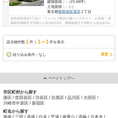
建物面積：-（23.48坪）
土地面積：-（-）
東京都
世田谷区
深沢
２丁目
世田谷区深沢2丁目に「フォーリア駒沢公園パークサイド」が登場！ 田
園都市線駒沢大学駅から徒歩約19分、東横線都立大学駅から徒歩約24
分、大井町線尾山台駅から徒歩約27分。 3路線3駅...
1
1～1
該当物件数
件
件を表示
変更
絞り込み条件：
なし
ページトップへ
市区町村から探す
港区
/
世田谷区
/
渋谷区
/
目黒区
/
品川区
/
大田区
/
川崎市中原区
/
新宿区
町名から探す
港南
/
三田
/
赤坂
/
白金
/
芝浦
/
南青山
/
高輪
/
六本木
/