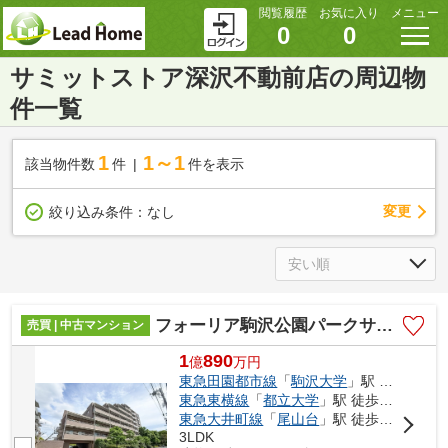
閲覧履歴
お気に入り
メニュー
0
0
サミットストア深沢不動前店の周辺物
件一覧
1
1～1
該当物件数
件
件を表示
変更
絞り込み条件：
なし
フォーリア駒沢公園パークサイド
売買 | 中古マンション
1
890
億
万
円
東急田園都市線
「
駒沢大学
」駅 徒歩19分
東急東横線
「
都立大学
」駅 徒歩24分
東急大井町線
「
尾山台
」駅 徒歩27分
3LDK