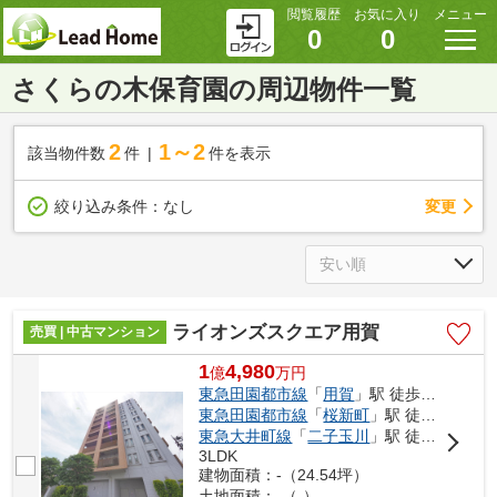
閲覧履歴
お気に入り
メニュー
0
0
さくらの木保育園の周辺物件一覧
2
1～2
該当物件数
件
件を表示
変更
絞り込み条件：
なし
ライオンズスクエア用賀
売買 | 中古マンション
1
4,980
億
万
円
東急田園都市線
「
用賀
」駅 徒歩8分
東急田園都市線
「
桜新町
」駅 徒歩22分
東急大井町線
「
二子玉川
」駅 徒歩23分
3LDK
建物面積：-（24.54坪）
土地面積：-（-）