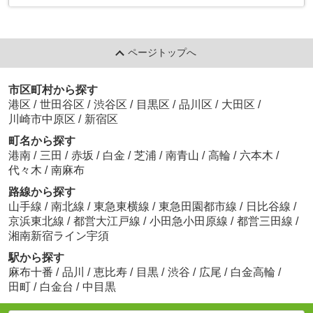
ページトップへ
市区町村から探す
港区
/
世田谷区
/
渋谷区
/
目黒区
/
品川区
/
大田区
/
川崎市中原区
/
新宿区
町名から探す
港南
/
三田
/
赤坂
/
白金
/
芝浦
/
南青山
/
高輪
/
六本木
/
代々木
/
南麻布
路線から探す
山手線
/
南北線
/
東急東横線
/
東急田園都市線
/
日比谷線
/
京浜東北線
/
都営大江戸線
/
小田急小田原線
/
都営三田線
/
湘南新宿ライン宇須
駅から探す
麻布十番
/
品川
/
恵比寿
/
目黒
/
渋谷
/
広尾
/
白金高輪
/
田町
/
白金台
/
中目黒