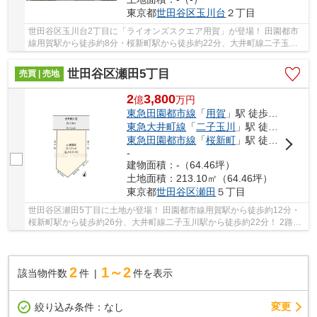
東京都
世田谷区
玉川台
２丁目
世田谷区玉川台2丁目に「ライオンズスクエア用賀」が登場！ 田園都市
線用賀駅から徒歩約8分・桜新町駅から徒歩約22分、大井町線二子玉川
駅から徒歩約23分。 2路線3駅利用可能な大変便...
世田谷区瀬田5丁目
売買 | 売地
2
3,800
億
万
円
東急田園都市線
「
用賀
」駅 徒歩12分
東急大井町線
「
二子玉川
」駅 徒歩22分
東急田園都市線
「
桜新町
」駅 徒歩26分
-
建物面積：-（64.46坪）
土地面積：213.10㎡（64.46坪）
東京都
世田谷区
瀬田
５丁目
世田谷区瀬田5丁目に土地が登場！ 田園都市線用賀駅から徒歩約12分・
桜新町駅から徒歩約26分、大井町線二子玉川駅から徒歩約22分！ 2路線
3駅利用可能な大変便利な立地に位置した物件で...
2
1～2
該当物件数
件
件を表示
変更
絞り込み条件：
なし