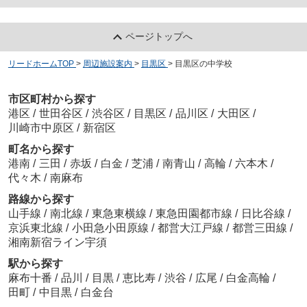
ページトップへ
リードホームTOP
>
周辺施設案内
>
目黒区
>
目黒区の中学校
市区町村から探す
港区
/
世田谷区
/
渋谷区
/
目黒区
/
品川区
/
大田区
/
川崎市中原区
/
新宿区
町名から探す
港南
/
三田
/
赤坂
/
白金
/
芝浦
/
南青山
/
高輪
/
六本木
/
代々木
/
南麻布
路線から探す
山手線
/
南北線
/
東急東横線
/
東急田園都市線
/
日比谷線
/
京浜東北線
/
小田急小田原線
/
都営大江戸線
/
都営三田線
/
湘南新宿ライン宇須
駅から探す
麻布十番
/
品川
/
目黒
/
恵比寿
/
渋谷
/
広尾
/
白金高輪
/
田町
/
中目黒
/
白金台