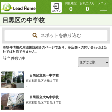
閲覧履歴
お気に入り
メニュー
0
0
目黒区の中学校
スポットを絞り込む
※物件情報の周辺施設紹介のページであり、各店舗への問い合わせは当
社では対応できません。
該当件数
7
件
目黒区立第一中学校
東京都目黒区大橋２丁目
-
目黒区立大鳥中学校
東京都目黒区下目黒３丁目
-