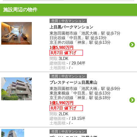
施設周辺の物件
売買｜中古マンション
上目黒パークマンション
東急田園都市線「池尻大橋」駅 徒歩7分
日比谷線「中目黒」駅 徒歩13分
京王井の頭線「神泉」駅 徒歩13分
1億5,980万円
8月7日 値下げ
間取:
3LDK
建物面積:
- / 29.04坪
土地面積:
- / -
売買｜中古マンション
プレスティージュ目黒東山
東急田園都市線「池尻大橋」駅 徒歩9分
東急東横線「中目黒」駅 徒歩13分
京王井の頭線「神泉」駅 徒歩18分
1億1,990万円
8月7日 値下げ
間取:
2LDK
建物面積:
- / 19.15坪
土地面積:
- / -
売買｜中古マンション