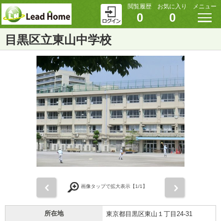
閲覧履歴
お気に入り
メニュー
0
0
目黒区立東山中学校
前
次
画像タップで拡大表示【
1
/1】
所在地
東京都目黒区東山１丁目24-31