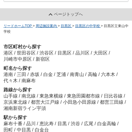
ページトップへ
リードホームTOP
>
周辺施設案内
>
目黒区
>
目黒区の中学校
>
目黒区立東山中
学校
市区町村から探す
港区
/
世田谷区
/
渋谷区
/
目黒区
/
品川区
/
大田区
/
川崎市中原区
/
新宿区
町名から探す
港南
/
三田
/
赤坂
/
白金
/
芝浦
/
南青山
/
高輪
/
六本木
/
代々木
/
南麻布
路線から探す
山手線
/
南北線
/
東急東横線
/
東急田園都市線
/
日比谷線
/
京浜東北線
/
都営大江戸線
/
小田急小田原線
/
都営三田線
/
湘南新宿ライン宇須
駅から探す
麻布十番
/
品川
/
恵比寿
/
目黒
/
渋谷
/
広尾
/
白金高輪
/
田町
/
中目黒
/
白金台