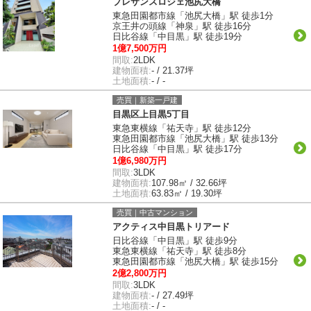
プレサンスロジェ池尻大橋
東急田園都市線「池尻大橋」駅 徒歩1分
京王井の頭線「神泉」駅 徒歩16分
日比谷線「中目黒」駅 徒歩19分
1億7,500万円
間取:
2LDK
建物面積:
- / 21.37坪
土地面積:
- / -
売買｜新築一戸建
目黒区上目黒5丁目
東急東横線「祐天寺」駅 徒歩12分
東急田園都市線「池尻大橋」駅 徒歩13分
日比谷線「中目黒」駅 徒歩17分
1億6,980万円
間取:
3LDK
建物面積:
107.98㎡ / 32.66坪
土地面積:
63.83㎡ / 19.30坪
売買｜中古マンション
アクティス中目黒トリアード
日比谷線「中目黒」駅 徒歩9分
東急東横線「祐天寺」駅 徒歩8分
東急田園都市線「池尻大橋」駅 徒歩15分
2億2,800万円
間取:
3LDK
建物面積:
- / 27.49坪
土地面積:
- / -