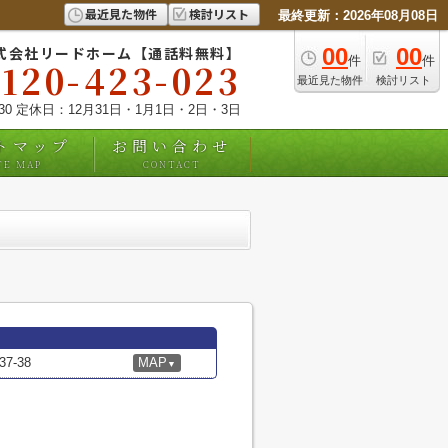
最近見た物件
検討リスト
最終更新：2026年08月08日
式会社リードホーム【通話料無料】
00
00
件
件
0120-423-023
最近見た物件
検討リスト
:30 定休日：12月31日・1月1日・2日・3日
トマップ
お問い合わせ
TE MAP
CONTACT
-38
MAP
▼