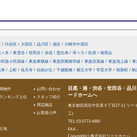
区
/
渋谷区
/
大田区
/
品川区
/
港区
/
川崎市中原区
代々木
/
東雪谷
/
世田谷
/
赤堤
/
恵比寿
/
等々力
/
松原
/
南馬込
小田急小田原線
/
東急東横線
/
東急田園都市線
/
東急目黒線
/
東急池上線
/
東
比寿
/
上町
/
祐天寺
/
自由が丘
/
千歳船橋
/
都立大学
/
学芸大学
/
桜新町
/
駒
目黒・港・渋谷・世田谷・品川
開物件
お問い合わせ
ードホームへ
ランキング上位
スタッフ紹介
周辺施設
東京都目黒区中目黒５丁目27-11 リード
お客様の声
工)
TEL:03-5773-4885
土地
FAX:-
Copyright(c) 株式会社リードホーム