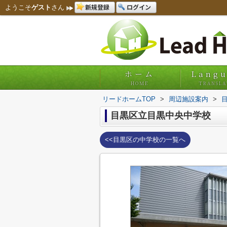
新規登録
ログイン
ようこそ
ゲスト
さん
ホーム
Lang
HOME
TRANSLA
リードホームTOP
>
周辺施設案内
>
目黒区立目黒中央中学校
<<目黒区の中学校の一覧へ