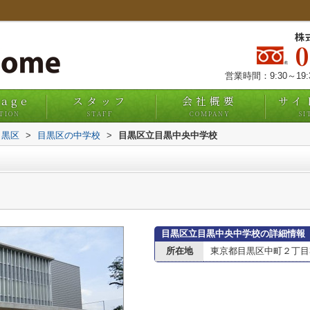
株
営業時間：9:30～19
uage
スタッフ
会社概要
サイ
TION
STAFF
COMPANY
SI
目黒区
>
目黒区の中学校
>
目黒区立目黒中央中学校
目黒区立目黒中央中学校の詳細情報
所在地
東京都目黒区中町２丁目37