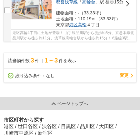
都営浅草線
「
高輪台
」駅 徒歩15分
-
建物面積：-（33.33坪）
土地面積：110.19㎡（33.33坪）
東京都
港区
高輪
４丁目
港区高輪4丁目に土地が登場！ 山手線品川駅から徒歩約8分、京急本線北
品川駅から徒歩約11分、浅草線高輪台駅から徒歩約15分！ 6路線3駅利
用可能な大変便利な立地に位置した物件です。 ...
3
1～3
該当物件数
件
件を表示
変更
絞り込み条件：
なし
ページトップへ
市区町村から探す
港区
/
世田谷区
/
渋谷区
/
目黒区
/
品川区
/
大田区
/
川崎市中原区
/
新宿区