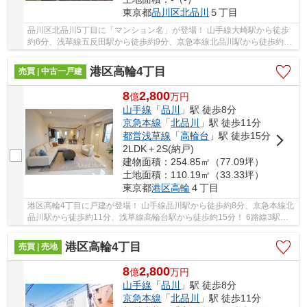
東京都
品川区
北品川
５丁目
品川区北品川5丁目に「マンション名」が登場！ 山手線大崎駅から徒歩
約6分、浅草線五反田駅から徒歩約9分、京急本線北品川駅から徒歩約13
分。 6路線3駅利用可能な大変便利な立地に位置...
港区高輪4丁目
売買 | 中古一戸建
8
2,800
億
万
円
山手線
「
品川
」駅 徒歩8分
京急本線
「
北品川
」駅 徒歩11分
都営浅草線
「
高輪台
」駅 徒歩15分
2LDK＋2S(納戸)
建物面積：254.85㎡（77.09坪）
土地面積：110.19㎡（33.33坪）
東京都
港区
高輪
４丁目
港区高輪4丁目に戸建が登場！ 山手線品川駅から徒歩約8分、京急本線北
品川駅から徒歩約11分、浅草線高輪台駅から徒歩約15分！ 6路線3駅利
用可能な大変便利な立地に位置した物件です。 ...
港区高輪4丁目
売買 | 売地
8
2,800
億
万
円
山手線
「
品川
」駅 徒歩8分
京急本線
「
北品川
」駅 徒歩11分