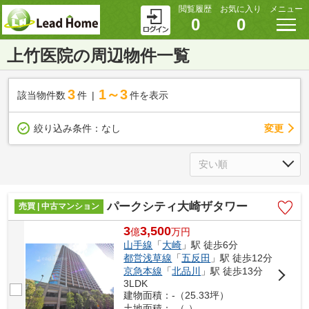
閲覧履歴
お気に入り
メニュー
0
0
上竹医院の周辺物件一覧
3
1～3
該当物件数
件
件を表示
変更
絞り込み条件：
なし
パークシティ大崎ザタワー
売買 | 中古マンション
3
3,500
億
万
円
山手線
「
大崎
」駅 徒歩6分
都営浅草線
「
五反田
」駅 徒歩12分
京急本線
「
北品川
」駅 徒歩13分
3LDK
建物面積：-（25.33坪）
土地面積：-（-）