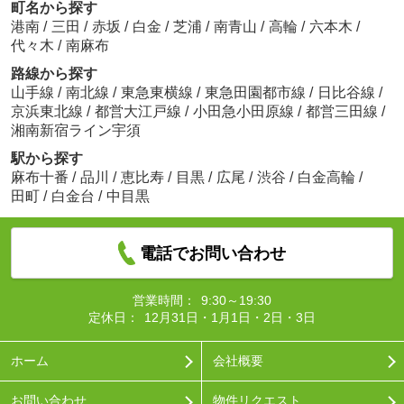
町名から探す
港南
/
三田
/
赤坂
/
白金
/
芝浦
/
南青山
/
高輪
/
六本木
/
代々木
/
南麻布
路線から探す
山手線
/
南北線
/
東急東横線
/
東急田園都市線
/
日比谷線
/
京浜東北線
/
都営大江戸線
/
小田急小田原線
/
都営三田線
/
湘南新宿ライン宇須
駅から探す
麻布十番
/
品川
/
恵比寿
/
目黒
/
広尾
/
渋谷
/
白金高輪
/
田町
/
白金台
/
中目黒
電話でお問い合わせ
営業時間：
9:30～19:30
定休日：
12月31日・1月1日・2日・3日
ホーム
会社概要
お問い合わせ
物件リクエスト