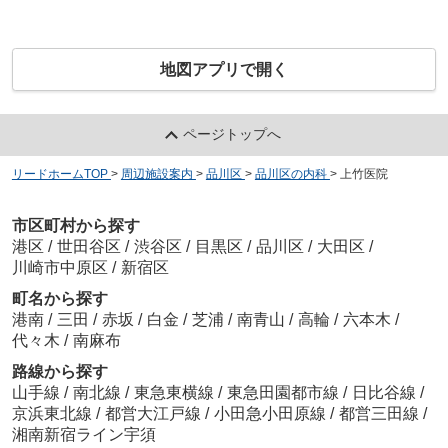
地図アプリで開く
ページトップへ
リードホームTOP
>
周辺施設案内
>
品川区
>
品川区の内科
>
上竹医院
市区町村から探す
港区
/
世田谷区
/
渋谷区
/
目黒区
/
品川区
/
大田区
/
川崎市中原区
/
新宿区
町名から探す
港南
/
三田
/
赤坂
/
白金
/
芝浦
/
南青山
/
高輪
/
六本木
/
代々木
/
南麻布
路線から探す
山手線
/
南北線
/
東急東横線
/
東急田園都市線
/
日比谷線
/
京浜東北線
/
都営大江戸線
/
小田急小田原線
/
都営三田線
/
湘南新宿ライン宇須