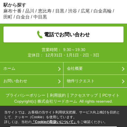
駅から探す
麻布十番
/
品川
/
恵比寿
/
目黒
/
渋谷
/
広尾
/
白金高輪
/
田町
/
白金台
/
中目黒
電話でお問い合わせ
営業時間：
9:30～19:30
定休日：
12月31日・1月1日・2日・3日
ホーム
会社概要
お問い合わせ
物件リクエスト
プライバシーポリシー
利用規約
アクセスマップ
PCサイト
Copyright(c) 株式会社リードホーム All rights reserved.
当サイトでは、お客様の当サイト利用状況把握、サービス向上検討を目的と
して、クッキー（Cookie）を使用しています。
詳しくは、当社の
「Cookieの取扱いについて」
をご確認ください。