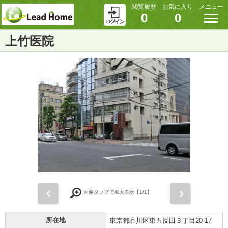
閲覧履歴
お気に入り
メニュー
0
0
上竹医院
前
次
画像タップで拡大表示【
1
/1】
所在地
東京都品川区東五反田３丁目20-17