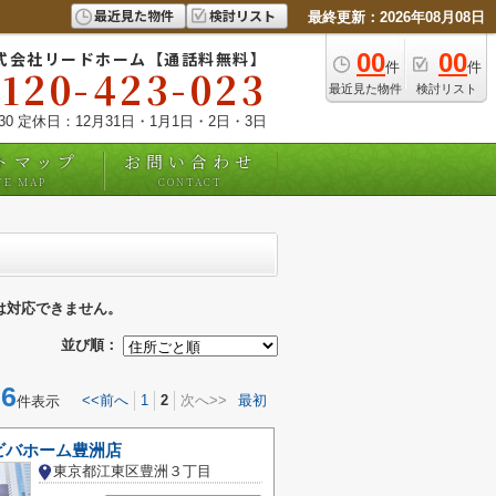
最近見た物件
検討リスト
最終更新：2026年08月08日
式会社リードホーム【通話料無料】
00
00
件
件
0120-423-023
最近見た物件
検討リスト
:30 定休日：12月31日・1月1日・2日・3日
トマップ
お問い合わせ
TE MAP
CONTACT
は対応できません。
並び順：
6
<<前へ
1
2
次へ>>
最初
件表示
ビバホーム豊洲店
東京都江東区豊洲３丁目