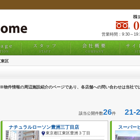
株
営業時間：9:30～19
uage
スタッフ
会社概要
サイ
TION
STAFF
COMPANY
SI
江東区
※物件情報の周辺施設紹介のページであり、各店舗への問い合わせは当社で
26
21-2
該当公開件数
件
ナチュラルローソン豊洲三丁目店
スーパー
東京都江東区豊洲３丁目