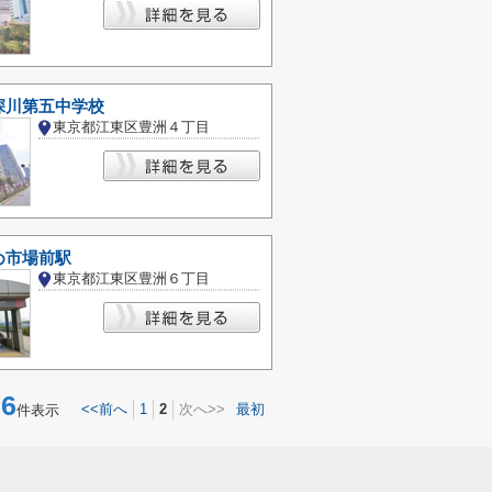
深川第五中学校
東京都江東区豊洲４丁目
め市場前駅
東京都江東区豊洲６丁目
6
<<前へ
1
2
次へ>>
最初
件表示