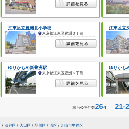
江東区立豊洲北小学校
江東区立
東京都江東区豊洲３丁目
ゆりかもめ新豊洲駅
ゆりかも
東京都江東区豊洲６丁目
26
21-2
該当公開件数
件
区
/
渋谷区
/
大田区
/
品川区
/
港区
/
川崎市中原区