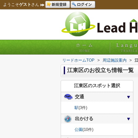
新規登録
ログイン
ようこそ
ゲスト
さん
ホーム
Lang
HOME
TRANSLA
リードホームTOP
>
周辺施設案内
>
江東区のお役立ち情報一覧
江東区のスポット選択
交通
駅
(3件)
出かける
公園
(10件)