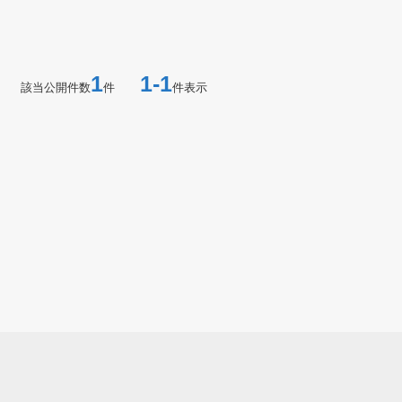
1
1-1
該当公開件数
件
件表示