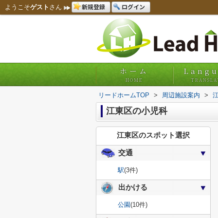
新規登録
ログイン
ようこそ
ゲスト
さん
ホーム
Lang
HOME
TRANSLA
リードホームTOP
>
周辺施設案内
>
江東区の小児科
江東区のスポット選択
交通
駅
(3件)
出かける
公園
(10件)