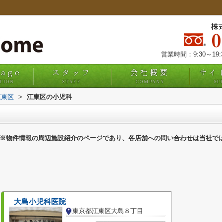
株
営業時間：9:30～19
uage
スタッフ
会社概要
サイ
TION
STAFF
COMPANY
SI
江東区
>
江東区の小児科
※物件情報の周辺施設紹介のページであり、各店舗への問い合わせは当社で
大島小児科医院
東京都江東区大島８丁目