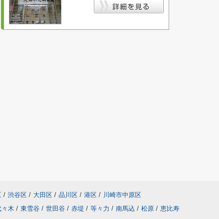
区
/
渋谷区
/
大田区
/
品川区
/
港区
/
川崎市中原区
代々木
/
東雪谷
/
世田谷
/
赤堤
/
等々力
/
南馬込
/
松原
/
恵比寿