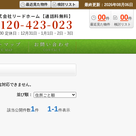
最近見た物件
検討リスト
最終更新：2026年08月06日
式会社リードホーム【通話料無料】
00
00
件
件
0120-423-023
最近見た物件
検討リスト
:30 定休日：12月31日・1月1日・2日・3日
トマップ
お問い合わせ
TE MAP
CONTACT
は対応できません。
並び順：
1
1-1
該当公開件数
件
件表示