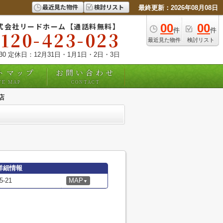
最近見た物件
検討リスト
最終更新：2026年08月08日
式会社リードホーム【通話料無料】
00
00
件
件
0120-423-023
最近見た物件
検討リスト
:30 定休日：12月31日・1月1日・2日・3日
トマップ
お問い合わせ
TE MAP
CONTACT
店
詳細情報
-21
MAP
▼