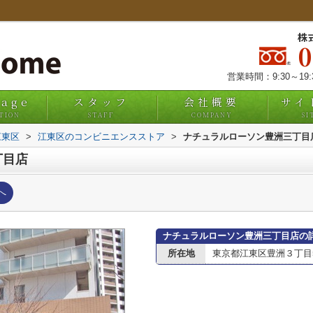
株
営業時間：9:30～19
uage
スタッフ
会社概要
サイ
TION
STAFF
COMPANY
SI
江東区
>
江東区のコンビニエンスストア
>
ナチュラルローソン豊洲三丁目
丁目店
へ
ナチュラルローソン豊洲三丁目店の
所在地
東京都江東区豊洲３丁目5