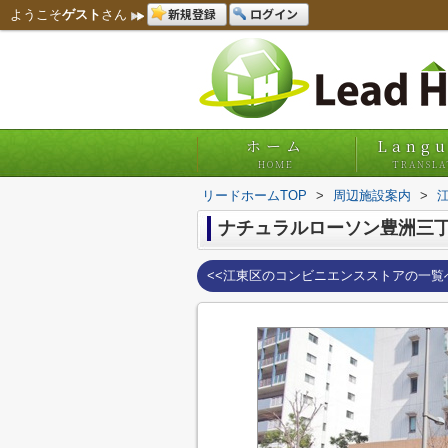
新規登録
ログイン
ようこそ
ゲスト
さん
ホーム
Lang
HOME
TRANSLA
リードホームTOP
>
周辺施設案内
>
ナチュラルローソン豊洲三
<<江東区のコンビニエンスストアの一覧