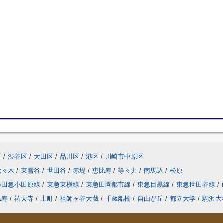
区
/
渋谷区
/
大田区
/
品川区
/
港区
/
川崎市中原区
代々木
/
東雪谷
/
世田谷
/
赤堤
/
恵比寿
/
等々力
/
南馬込
/
松原
小田急小田原線
/
東急東横線
/
東急田園都市線
/
東急目黒線
/
東急世田谷線
/
比寿
/
祐天寺
/
上町
/
祖師ヶ谷大蔵
/
千歳船橋
/
自由が丘
/
都立大学
/
駒沢大