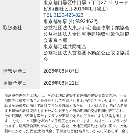
東京都目黒区中目黒５丁目27-11 リード
ビル(自社ビル2019年1月竣工)
TEL:
0120-423-023
東京都知事 (4) 第92462号
取扱会社
公益社団法人東京都宅地建物取引業協会
公益社団法人全国宅地建物取引業保証協
会東京本部
東京都宅建共同組合
公益社団法人首都圏不動産公正取引協議
会
情報更新日
2026年08月07日
更新予定日
2026年08月21日
※建築条件付き土地とは、その土地に建築する建物の建築請負契約が、 一定
期間内に成立することを条件として売買される土地のことをいいます。 建築
請負契約成立に向けて設計プランを協議するため、 土地購入者が自己の希望
する建物の設計協議をするために必要な相当の期間の交渉期間が設定され、
その期間内で希望を満たすプランが実現できるかどうかにより結論を出しま
す。 なお、この期間は概ね3ヶ月程度とされています。 納得のいくプランが
出来ず、建築請負契約が成立しない場合、土地売買契約は白紙に戻り、 土地
契約にかかった代金(土地代金、手付金など)は名目のいかんに関わらず、全て