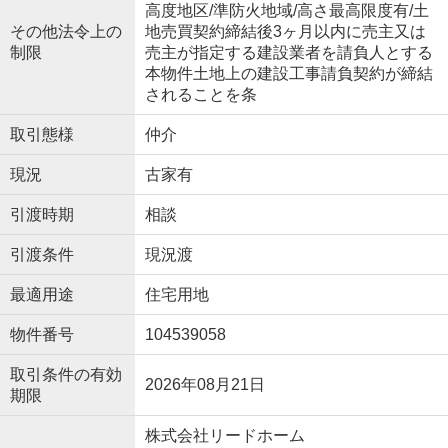
高度地区/準防火地域/高さ最高限度有/土
その他法令上の
地売買契約締結後3ヶ月以内に売主又は
制限
売主が指定する建設業者を請負人とする
本物件土地上の建設工事請負契約が締結
されることを条
取引態様
仲介
現況
古家有
引渡時期
相談
引渡条件
現況渡
最適用途
住宅用地
物件番号
104539058
取引条件の有効
2026年08月21日
期限
株式会社リードホーム