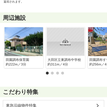
返却されます。
周辺施設
田園調布保育園
大田区立東調布中学校
約222m／3分
約311m／4分
約256m／
こだわり特集
東急沿線物件特集