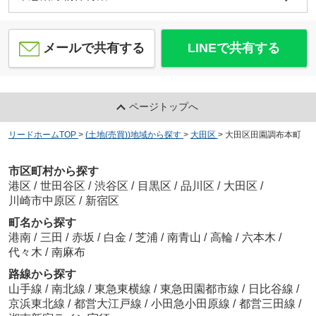
メールで共有する
LINEで共有する
ページトップへ
リードホームTOP
>
(土地(売買))地域から探す
>
大田区
>
大田区田園調布本町
市区町村から探す
港区
/
世田谷区
/
渋谷区
/
目黒区
/
品川区
/
大田区
/
川崎市中原区
/
新宿区
町名から探す
港南
/
三田
/
赤坂
/
白金
/
芝浦
/
南青山
/
高輪
/
六本木
/
代々木
/
南麻布
路線から探す
山手線
/
南北線
/
東急東横線
/
東急田園都市線
/
日比谷線
/
京浜東北線
/
都営大江戸線
/
小田急小田原線
/
都営三田線
/