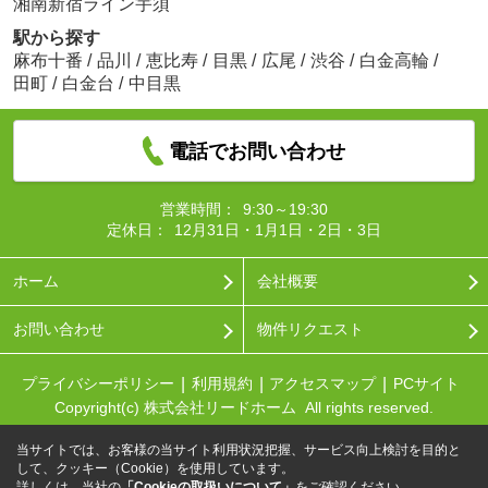
湘南新宿ライン宇須
駅から探す
麻布十番
/
品川
/
恵比寿
/
目黒
/
広尾
/
渋谷
/
白金高輪
/
田町
/
白金台
/
中目黒
電話でお問い合わせ
営業時間：
9:30～19:30
定休日：
12月31日・1月1日・2日・3日
ホーム
会社概要
お問い合わせ
物件リクエスト
プライバシーポリシー
利用規約
アクセスマップ
PCサイト
Copyright(c) 株式会社リードホーム All rights reserved.
当サイトでは、お客様の当サイト利用状況把握、サービス向上検討を目的と
して、クッキー（Cookie）を使用しています。
詳しくは、当社の
「Cookieの取扱いについて」
をご確認ください。