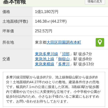
基本情報
情報の見方
価格
1億1,180万円
土地面積(坪数)
146.38㎡(44.27坪)
坪単価
252.5万円
所在地
東京都
大田区
田園調布本町
東急多摩川線
「
沼部
」駅 徒歩7分
交通
東急池上線
「
御嶽山
」駅 徒歩8分
東急東横線
「
多摩川
」駅 徒歩13分
多摩川線沼部駅から徒歩約7分、池上線御嶽山駅から徒歩約8
分！土地面積約44.27坪のゆとりの敷地。建築条件付きの売地
です。幅員約7.1ｍの公道に接道した区画。3路線3駅が徒歩圏
内で通勤やおでかけに大変便利な立地です。小中学校や公園が
徒歩5分以内のため、小さなお子様のいるご家庭にもおすすめ
です。お問い合わせお待ちしております。