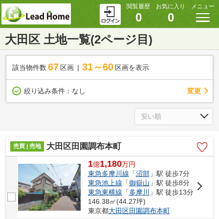
閲覧履歴
お気に入り
メニュー
0
0
大田区 土地一覧(2ページ目)
67
31～60
該当物件数
区画
区画を表示
変更
絞り込み条件：
なし
大田区田園調布本町
売買 | 売地
1
1,180
億
万
円
東急多摩川線
「
沼部
」駅 徒歩7分
東急池上線
「
御嶽山
」駅 徒歩8分
東急東横線
「
多摩川
」駅 徒歩13分
146.38㎡(44.27坪)
東京都
大田区
田園調布本町