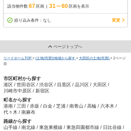
67
31～60
該当物件数
区画
区画を表示
変更
絞り込み条件：
なし
ページトップへ
リードホームTOP
>
(土地(売買))地域から探す
>
大田区の土地(売買)
>
2ページ
目
市区町村から探す
港区
/
世田谷区
/
渋谷区
/
目黒区
/
品川区
/
大田区
/
川崎市中原区
/
新宿区
町名から探す
港南
/
三田
/
赤坂
/
白金
/
芝浦
/
南青山
/
高輪
/
六本木
/
代々木
/
南麻布
路線から探す
山手線
/
南北線
/
東急東横線
/
東急田園都市線
/
日比谷線
/