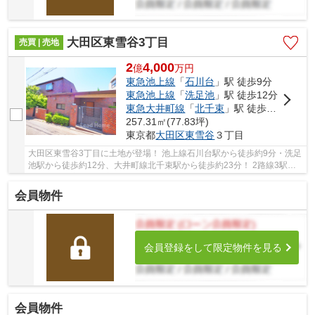
大田区東雪谷3丁目
売買 | 売地
2
4,000
億
万
円
東急池上線
「
石川台
」駅 徒歩9分
東急池上線
「
洗足池
」駅 徒歩12分
東急大井町線
「
北千束
」駅 徒歩23分
257.31㎡(77.83坪)
東京都
大田区
東雪谷
３丁目
大田区東雪谷3丁目に土地が登場！ 池上線石川台駅から徒歩約9分・洗足
池駅から徒歩約12分、大井町線北千束駅から徒歩約23分！ 2路線3駅利
用可能な大変便利な立地に位置した物件です。 ...
会員物件
会員登録をして限定物件を見る
会員物件