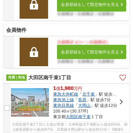
会員登録をして限定物件を見る
会員物件
会員登録をして限定物件を見る
大田区南千束1丁目
売買 | 売地
1
1,980
億
万
円
東急大井町線
「
北千束
」駅 徒歩4分
東急池上線
「
長原
」駅 徒歩7分
東急目黒線
「
大岡山
」駅 徒歩12分
100.40㎡(30.37坪)
東京都
大田区
南千束
１丁目
大田区南千束1丁目に土地が登場！ 大井町線北千束駅から徒歩約4分、池
上線長原駅から徒歩約7分、目黒線大岡山駅から徒歩約12分！ 3路線3駅