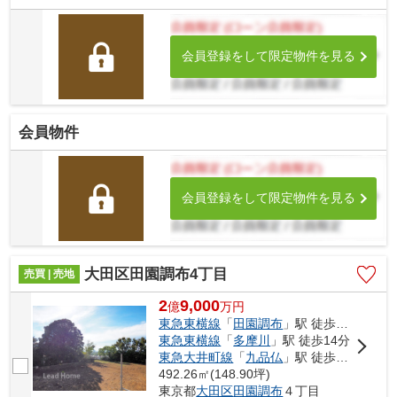
会員登録をして限定物件を見る
会員物件
会員登録をして限定物件を見る
大田区田園調布4丁目
売買 | 売地
2
9,000
億
万
円
東急東横線
「
田園調布
」駅 徒歩10分
東急東横線
「
多摩川
」駅 徒歩14分
東急大井町線
「
九品仏
」駅 徒歩19分
492.26㎡(148.90坪)
東京都
大田区
田園調布
４丁目