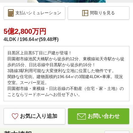
支払いシミュレーション
間取りを見る
5億2,800万円
4LDK
196.64㎡(59.48坪)
目黒区上目黒5丁目に戸建が登場！
田園都市線池尻大橋駅から徒歩約12分、東横線祐天寺駅から徒
歩約15分、日比谷線中目黒駅から徒歩約16分！
3路線3駅利用可能な大変便利な立地に位置した物件です。
閑静な住宅街。建物面積約196.64㎡の3階建4LDK+車庫。現況
空室。スーパー至近。
田園都市線・東横線・日比谷線の不動産（住宅・家・土地）の
ことならリードホームへお任せ下さい。
お気に入り追加
お問い合わせ