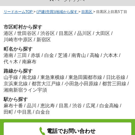
リードホームTOP
>
(戸建(売買))地域から探す
>
目黒区
>
目黒区上目黒5丁目
市区町村から探す
港区
/
世田谷区
/
渋谷区
/
目黒区
/
品川区
/
大田区
/
川崎市中原区
/
新宿区
町名から探す
港南
/
三田
/
赤坂
/
白金
/
芝浦
/
南青山
/
高輪
/
六本木
/
代々木
/
南麻布
路線から探す
山手線
/
南北線
/
東急東横線
/
東急田園都市線
/
日比谷線
/
京浜東北線
/
都営大江戸線
/
小田急小田原線
/
都営三田線
/
湘南新宿ライン宇須
駅から探す
麻布十番
/
品川
/
恵比寿
/
目黒
/
渋谷
/
広尾
/
白金高輪
/
田町
/
中目黒
/
白金台
電話でお問い合わせ