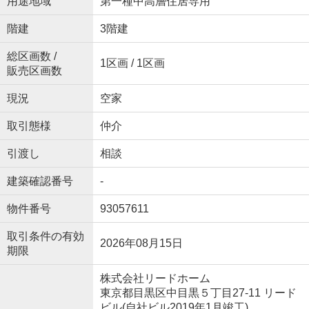
用途地域
第一種中高層住居専用
階建
3階建
総区画数 /
1区画 / 1区画
販売区画数
現況
空家
取引態様
仲介
引渡し
相談
建築確認番号
-
物件番号
93057611
取引条件の有効
2026年08月15日
期限
株式会社リードホーム
東京都目黒区中目黒５丁目27-11 リード
ビル(自社ビル2019年1月竣工)