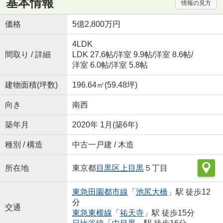
基本情報
情報の見方
価格
5億2,800万円
4LDK
間取り / 詳細
LDK 27.6帖
/
洋室 9.9帖
/
洋室 8.6帖
/
洋室 6.0帖
/
洋室 5.8帖
建物面積(坪数)
196.64㎡(59.48坪)
向き
南西
築年月
2020年 1月(築6年)
種別 / 構造
中古一戸建 / 木造
所在地
東京都
目黒区
上目黒
５丁目
東急田園都市線
「
池尻大橋
」駅 徒歩12
分
交通
東急東横線
「
祐天寺
」駅 徒歩15分