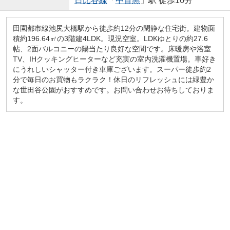
日比谷線
「
中目黒
」駅 徒歩16分
田園都市線池尻大橋駅から徒歩約12分の閑静な住宅街。建物面
積約196.64㎡の3階建4LDK。現況空室。LDKゆとりの約27.6
帖、2面バルコニーの陽当たり良好な空間です。床暖房や浴室
TV、IHクッキングヒーターなど充実の室内洗濯機置場。車好き
にうれしいシャッター付き車庫ございます。スーパー徒歩約2
分で毎日のお買物もラクラク！休日のリフレッシュには緑豊か
な世田谷公園がおすすめです。お問い合わせお待ちしておりま
す。