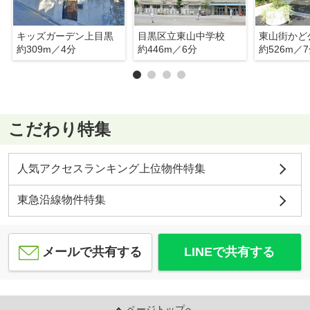
キッズガーデン上目黒
目黒区立東山中学校
東山街かど
約309m／4分
約446m／6分
約526m／
こだわり特集
人気アクセスランキング上位物件特集
東急沿線物件特集
メールで共有する
LINEで共有する
ページトップへ