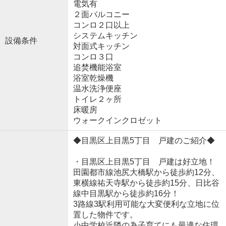
電気有
２面バルコニー
コンロ２口以上
システムキッチン
設備条件
対面式キッチン
コンロ３口
追焚機能浴室
浴室乾燥機
温水洗浄便座
トイレ２ヶ所
床暖房
ウォークインクロゼット
◆目黒区上目黒5丁目 戸建のご紹介◆
・目黒区上目黒5丁目 戸建は好立地！
田園都市線池尻大橋駅から徒歩約12分、
東横線祐天寺駅から徒歩約15分、日比谷
線中目黒駅から徒歩約16分！
3路線3駅利用可能な大変便利な立地に位
置した物件です。
小中学校近隣の為子育てにも最適な住環