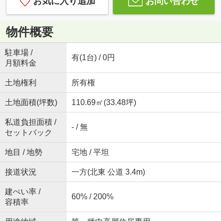
お気に入り追加
お問い合わせ
物件概要
駐車場 /
有(1台) / 0円
月額料金
土地権利
所有権
土地面積(坪数)
110.69㎡(33.48坪)
私道負担面積 /
- / 無
セットバック
地目 / 地勢
宅地 / 平坦
接道状況
一方(北東 公道 3.4m)
建ぺい率 /
60% / 200%
容積率