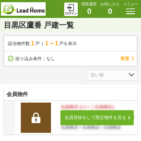
閲覧履歴
お気に入り
メニュー
0
0
目黒区鷹番 戸建一覧
1
1～1
該当物件数
戸
戸を表示
変更
絞り込み条件：
なし
会員物件
会員登録をして限定物件を見る