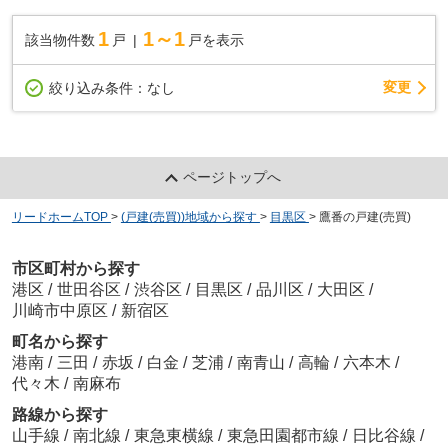
1
1～1
該当物件数
戸
戸を表示
変更
絞り込み条件：
なし
ページトップへ
リードホームTOP
>
(戸建(売買))地域から探す
>
目黒区
>
鷹番の戸建(売買)
市区町村から探す
港区
/
世田谷区
/
渋谷区
/
目黒区
/
品川区
/
大田区
/
川崎市中原区
/
新宿区
町名から探す
港南
/
三田
/
赤坂
/
白金
/
芝浦
/
南青山
/
高輪
/
六本木
/
代々木
/
南麻布
路線から探す
山手線
/
南北線
/
東急東横線
/
東急田園都市線
/
日比谷線
/