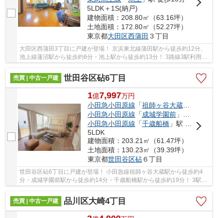
5LDK＋1S(納戸)
建物面積：208.80㎡（63.16坪）
土地面積：172.80㎡（52.27坪）
東京都
大田区
西蒲田
３丁目
大田区西蒲田3丁目に戸建が登場！ 京浜東北線蒲田駅から徒歩約12分、
池上線蓮沼駅から徒歩約6分・池上駅から徒歩約13分！ 3路線3駅利用可
能な大変便利な立地に位置した物件です。 駅徒...
世田谷区砧6丁目
売買 | 中古一戸建
1
7,997
億
万
円
小田急小田原線
「
祖師ヶ谷大蔵
」駅 徒歩4
小田急小田原線
「
成城学園前
」駅 徒歩14分
小田急小田原線
「
千歳船橋
」駅 徒歩19分
5LDK
建物面積：203.21㎡（61.47坪）
土地面積：130.23㎡（39.39坪）
東京都
世田谷区
砧
６丁目
世田谷区砧6丁目に戸建が登場！ 小田急線祖師ヶ谷大蔵駅から徒歩約4
分・成城学園前駅から徒歩約14分・千歳船橋駅から徒歩約19分！ 3駅利
用可能な大変便利な立地に位置した物件です。 ...
品川区大崎4丁目
売買 | 中古一戸建