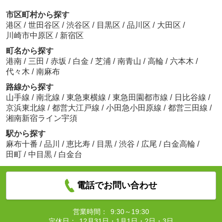
市区町村から探す
港区
/
世田谷区
/
渋谷区
/
目黒区
/
品川区
/
大田区
/
川崎市中原区
/
新宿区
町名から探す
港南
/
三田
/
赤坂
/
白金
/
芝浦
/
南青山
/
高輪
/
六本木
/
代々木
/
南麻布
路線から探す
山手線
/
南北線
/
東急東横線
/
東急田園都市線
/
日比谷線
/
京浜東北線
/
都営大江戸線
/
小田急小田原線
/
都営三田線
/
湘南新宿ライン宇須
駅から探す
麻布十番
/
品川
/
恵比寿
/
目黒
/
渋谷
/
広尾
/
白金高輪
/
田町
/
中目黒
/
白金台
電話でお問い合わせ
営業時間：
9:30～19:30
定休日：
12月31日・1月1日・2日・3日