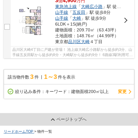
3
4,900
億
万
円
東急池上線
「
大崎広小路
」駅 徒歩3分
山手線
「
五反田
」駅 徒歩8分
山手線
「
大崎
」駅 徒歩9分
6LDK＋1S(納戸)
建物面積：209.70㎡（63.43坪）
土地面積：148.76㎡（44.99坪）
東京都
品川区
大崎
４丁目
品川区大崎4丁目に戸建が登場！ 池上線大崎広小路駅から徒歩約3分、山
手線五反田駅から徒歩約8分・大崎駅から徒歩約9分！ 6路線3駅利用可能
な大変便利な立地に位置した物件です。 駅徒...
3
1～3
該当物件数
件
件を表示
変更
絞り込み条件：
キーワード：建物面積200㎡以上
ページトップへ
リードホームTOP
>
物件一覧