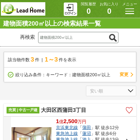
閲覧履歴
お気に入り
メニュー
0
0
建物面積200㎡以上の検索結果一覧
再検索
3
1～3
該当物件数
件
件を表示
変更
絞り込み条件：
キーワード：建物面積200㎡以上
大田区西蒲田3丁目
売買 | 中古一戸建
1
2,500
億
万
円
京浜東北線
「
蒲田
」駅 徒歩12分
東急池上線
「
蓮沼
」駅 徒歩6分
東急池上線
「
池上
」駅 徒歩13分