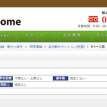
株
営業時間：9:30～19
uage
スタッフ
会社概要
サイ
TION
STAFF
COMPANY
SI
)路線・駅から探す
>
JR常磐線
>
品川駅のマンション(売買)
>
5ページ目
専有面積
下限なし～上限なし
築年数
指定しない
間取り
指定なし