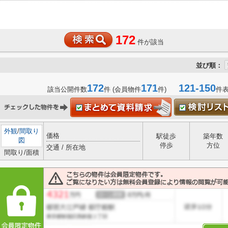
172
件が該当
並び順：
172
171
121-150
該当公開件数
件 (会員物件
件)
件
外観
/
間取り
価格
駅徒歩
築年数
図
停歩
方位
交通 / 所在地
間取り/面積