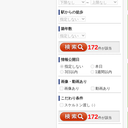
～
駅からの徒歩
築年数
172
件が該当
情報公開日
指定しない
本日
3日以内
1週間以内
画像・動画あり
画像あり
動画あり
こだわり条件
スケルトン渡し
(-)
172
件が該当