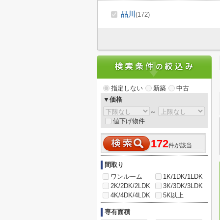
品川
(172)
指定しない
新築
中古
▼価格
～
値下げ物件
172
件が該当
間取り
ワンルーム
1K/1DK/1LDK
2K/2DK/2LDK
3K/3DK/3LDK
4K/4DK/4LDK
5K以上
専有面積