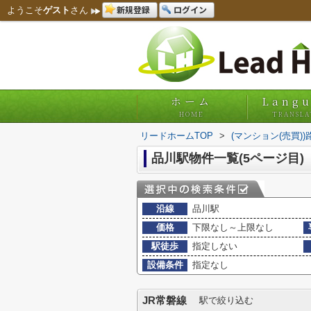
新規登録
ログイン
ようこそ
ゲスト
さん
ホーム
Lang
HOME
TRANSLA
リードホームTOP
>
(マンション(売買)
品川駅物件一覧(5ページ目)
沿線
品川駅
価格
下限なし～上限なし
駅徒歩
指定しない
設備条件
指定なし
JR常磐線
駅で絞り込む