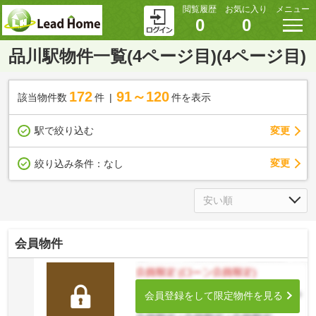
閲覧履歴
お気に入り
メニュー
0
0
品川駅物件一覧(4ページ目)(4ページ目)
172
91～120
該当物件数
件
件を表示
駅で絞り込む
変更
変更
絞り込み条件：
なし
会員物件
会員登録をして限定物件を見る