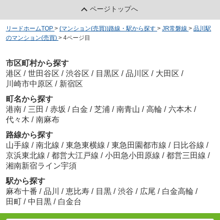
ページトップへ
リードホームTOP
>
(マンション(売買))路線・駅から探す
>
JR常磐線
>
品川駅
のマンション(売買)
>
4ページ目
市区町村から探す
港区
/
世田谷区
/
渋谷区
/
目黒区
/
品川区
/
大田区
/
川崎市中原区
/
新宿区
町名から探す
港南
/
三田
/
赤坂
/
白金
/
芝浦
/
南青山
/
高輪
/
六本木
/
代々木
/
南麻布
路線から探す
山手線
/
南北線
/
東急東横線
/
東急田園都市線
/
日比谷線
/
京浜東北線
/
都営大江戸線
/
小田急小田原線
/
都営三田線
/
湘南新宿ライン宇須
駅から探す
麻布十番
/
品川
/
恵比寿
/
目黒
/
渋谷
/
広尾
/
白金高輪
/
田町
/
中目黒
/
白金台