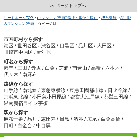
ページトップへ
リードホームTOP
>
(マンション(売買))路線・駅から探す
>
JR常磐線
>
品川駅
のマンション(売買)
>
3ページ目
市区町村から探す
港区
/
世田谷区
/
渋谷区
/
目黒区
/
品川区
/
大田区
/
川崎市中原区
/
新宿区
町名から探す
港南
/
三田
/
赤坂
/
白金
/
芝浦
/
南青山
/
高輪
/
六本木
/
代々木
/
南麻布
路線から探す
山手線
/
南北線
/
東急東横線
/
東急田園都市線
/
日比谷線
/
京浜東北線
/
小田急小田原線
/
都営大江戸線
/
都営三田線
/
湘南新宿ライン宇須
駅から探す
麻布十番
/
品川
/
恵比寿
/
目黒
/
渋谷
/
広尾
/
白金高輪
/
田町
/
白金台
/
中目黒