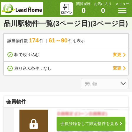
閲覧履歴
お気に入り
メニュー
0
0
品川駅物件一覧(3ページ目)(3ページ目)
174
61～90
該当物件数
件
件を表示
駅で絞り込む
変更
変更
絞り込み条件：
なし
会員物件
会員登録をして限定物件を見る