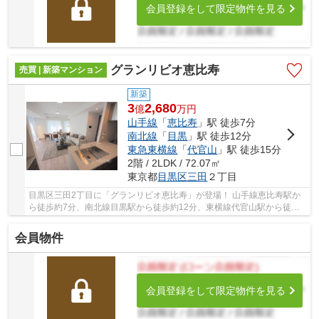
会員登録をして限定物件を見る
グランリビオ恵比寿
売買 | 新築マンション
新築
3
2,680
億
万
円
山手線
「
恵比寿
」駅 徒歩7分
南北線
「
目黒
」駅 徒歩12分
東急東横線
「
代官山
」駅 徒歩15分
2階 / 2LDK / 72.07㎡
東京都
目黒区
三田
２丁目
目黒区三田2丁目に「グランリビオ恵比寿」が登場！ 山手線恵比寿駅か
ら徒歩約7分、南北線目黒駅から徒歩約12分、東横線代官山駅から徒歩
約15分。 8路線3駅利用可能な大変便利な立地に...
会員物件
会員登録をして限定物件を見る