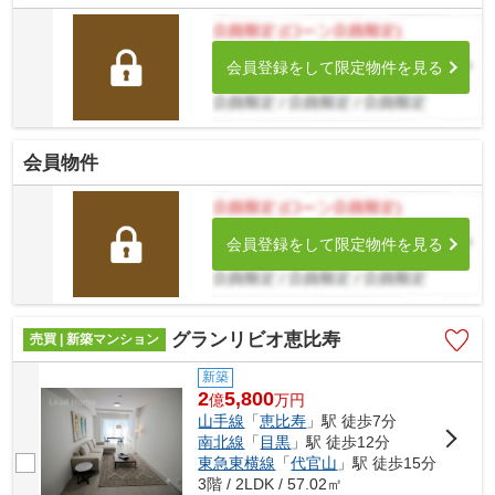
会員登録をして限定物件を見る
会員物件
会員登録をして限定物件を見る
グランリビオ恵比寿
売買 | 新築マンション
新築
2
5,800
億
万
円
山手線
「
恵比寿
」駅 徒歩7分
南北線
「
目黒
」駅 徒歩12分
東急東横線
「
代官山
」駅 徒歩15分
3階 / 2LDK / 57.02㎡