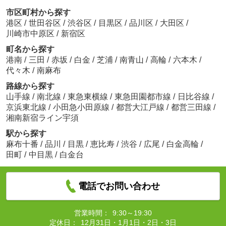
市区町村から探す
港区
/
世田谷区
/
渋谷区
/
目黒区
/
品川区
/
大田区
/
川崎市中原区
/
新宿区
町名から探す
港南
/
三田
/
赤坂
/
白金
/
芝浦
/
南青山
/
高輪
/
六本木
/
代々木
/
南麻布
路線から探す
山手線
/
南北線
/
東急東横線
/
東急田園都市線
/
日比谷線
/
京浜東北線
/
小田急小田原線
/
都営大江戸線
/
都営三田線
/
湘南新宿ライン宇須
駅から探す
麻布十番
/
品川
/
目黒
/
恵比寿
/
渋谷
/
広尾
/
白金高輪
/
田町
/
中目黒
/
白金台
電話でお問い合わせ
営業時間：
9:30～19:30
定休日：
12月31日・1月1日・2日・3日