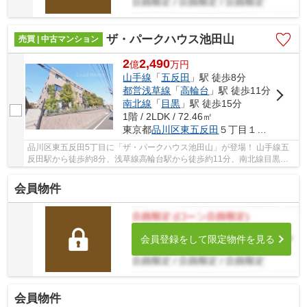
ザ・パークハウス池田山
売買 | 中古マンション
2
2,490
億
万
円
山手線
「
五反田
」駅 徒歩8分
都営浅草線
「
高輪台
」駅 徒歩11分
南北線
「
目黒
」駅 徒歩15分
1階 / 2LDK / 72.46㎡
東京都
品川区
東五反田
５丁目１８-３
品川区東五反田5丁目に「ザ・パークハウス池田山」が登場！ 山手線五
反田駅から徒歩約8分、浅草線高輪台駅から徒歩約11分、南北線目黒駅
から徒歩約15分。 6路線3駅利用可能な大変便利...
会員物件
会員登録をして限定物件を見る
会員物件