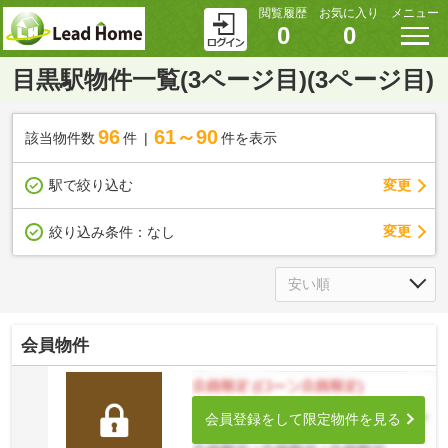
閲覧履歴
お気に入り
メニュー
0
0
目黒駅物件一覧(3ページ目)(3ページ目)
96
61～90
該当物件数
件
件を表示
駅で絞り込む
変更
変更
絞り込み条件：
なし
会員物件
会員登録をして限定物件を見る