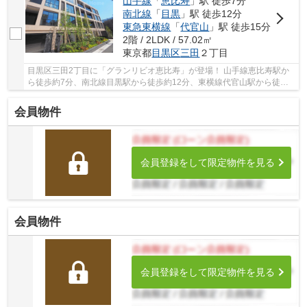
山手線
「
恵比寿
」駅 徒歩7分
南北線
「
目黒
」駅 徒歩12分
東急東横線
「
代官山
」駅 徒歩15分
2階 / 2LDK / 57.02㎡
東京都
目黒区
三田
２丁目
目黒区三田2丁目に「グランリビオ恵比寿」が登場！ 山手線恵比寿駅か
ら徒歩約7分、南北線目黒駅から徒歩約12分、東横線代官山駅から徒歩
約15分。 8路線3駅利用可能な大変便利な立地に...
会員物件
会員登録をして限定物件を見る
会員物件
会員登録をして限定物件を見る