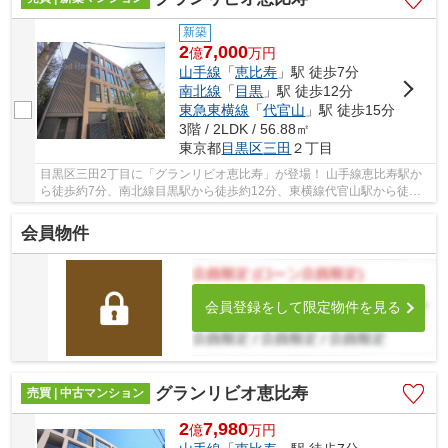
新築
2
7,000
億
万
円
山手線
「
恵比寿
」駅 徒歩7分
南北線
「
目黒
」駅 徒歩12分
東急東横線
「
代官山
」駅 徒歩15分
3階 / 2LDK / 56.88㎡
東京都
目黒区
三田
２丁目
目黒区三田2丁目に「グランリビオ恵比寿」が登場！ 山手線恵比寿駅か
ら徒歩約7分、南北線目黒駅から徒歩約12分、東横線代官山駅から徒歩
約15分。 8路線3駅利用可能な大変便利な立地に...
会員物件
会員登録をして限定物件を見る
グランリビオ恵比寿
売買 | 中古マンション
2
7,980
億
万
円