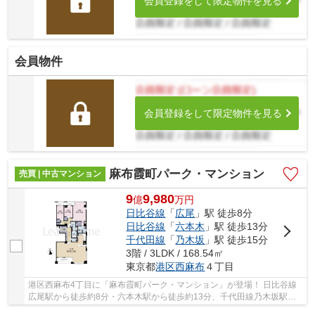
会員登録をして限定物件を見る
会員物件
会員登録をして限定物件を見る
麻布霞町パーク・マンション
売買 | 中古マンション
9
9,980
億
万
円
日比谷線
「
広尾
」駅 徒歩8分
日比谷線
「
六本木
」駅 徒歩13分
千代田線
「
乃木坂
」駅 徒歩15分
3階 / 3LDK / 168.54㎡
東京都
港区
西麻布
４丁目
港区西麻布4丁目に「麻布霞町パーク・マンション」が登場！ 日比谷線
広尾駅から徒歩約8分・六本木駅から徒歩約13分、千代田線乃木坂駅か
ら徒歩約15分。 3路線3駅利用可能な大変便利な...