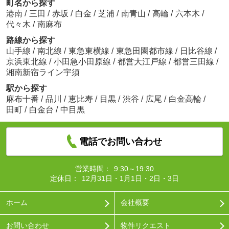
町名から探す
港南
/
三田
/
赤坂
/
白金
/
芝浦
/
南青山
/
高輪
/
六本木
/
代々木
/
南麻布
路線から探す
山手線
/
南北線
/
東急東横線
/
東急田園都市線
/
日比谷線
/
京浜東北線
/
小田急小田原線
/
都営大江戸線
/
都営三田線
/
湘南新宿ライン宇須
駅から探す
麻布十番
/
品川
/
恵比寿
/
目黒
/
渋谷
/
広尾
/
白金高輪
/
田町
/
白金台
/
中目黒
電話でお問い合わせ
営業時間：
9:30～19:30
定休日：
12月31日・1月1日・2日・3日
ホーム
会社概要
お問い合わせ
物件リクエスト