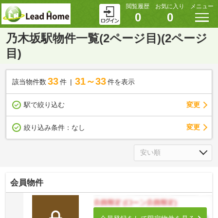
閲覧履歴
お気に入り
メニュー
0
0
乃木坂駅物件一覧(2ページ目)(2ページ
目)
33
31～33
該当物件数
件
件を表示
駅で絞り込む
変更
変更
絞り込み条件：
なし
会員物件