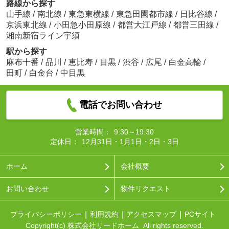
路線から探す
山手線
/
南北線
/
東急東横線
/
東急田園都市線
/
日比谷線
/
京浜東北線
/
小田急小田原線
/
都営大江戸線
/
都営三田線
/
湘南新宿ライン宇須
駅から探す
麻布十番
/
品川
/
恵比寿
/
目黒
/
渋谷
/
広尾
/
白金高輪
/
田町
/
白金台
/
中目黒
電話でお問い合わせ
営業時間：
9:30～19:30
定休日：
12月31日・1月1日・2日・3日
ホーム
会社概要
お問い合わせ
物件リクエスト
プライバシーポリシー
利用規約
アクセスマップ
PCサイト
Copyright(c) 株式会社リードホーム All rights reserved.