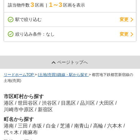
3
1～3
該当物件数
区画
区画を表示
駅で絞り込む
変更
変更
絞り込み条件：
なし
ページトップへ
リードホームTOP
>
(土地(売買))路線・駅から探す
>
都営地下鉄都営新宿線の
土地(売買)
市区町村から探す
港区
/
世田谷区
/
渋谷区
/
目黒区
/
品川区
/
大田区
/
川崎市中原区
/
新宿区
町名から探す
港南
/
三田
/
赤坂
/
白金
/
芝浦
/
南青山
/
高輪
/
六本木
/
代々木
/
南麻布