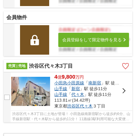
会員物件
会員登録をして限定物件を見る
渋谷区代々木3丁目
売買 | 売地
4
9,800
億
万
円
小田急小田原線
「
南新宿
」駅 徒歩6分
山手線
「
新宿
」駅 徒歩11分
山手線
「
代々木
」駅 徒歩11分
113.81㎡(34.42坪)
東京都
渋谷区
代々木
３丁目
渋谷区代々木3丁目に土地が登場！ 小田急線南新宿駅から徒歩約6分、山
手線新宿駅・代々木駅から徒歩約11分！ 11路線3駅利用可能な大変便利
な立地に位置した物件です。 駅徒歩約6分。土...