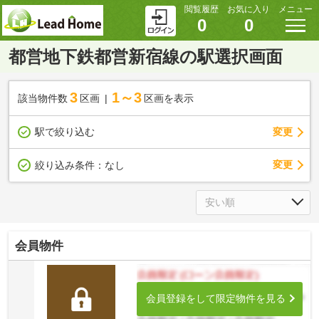
閲覧履歴
お気に入り
メニュー
0
0
都営地下鉄都営新宿線の駅選択画面
3
1～3
該当物件数
区画
区画を表示
駅で絞り込む
変更
変更
絞り込み条件：
なし
会員物件
会員登録をして限定物件を見る